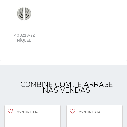
MOB219-22
NÍQUEL
COMBINE COM... E ARRASE
NAS VENDAS
MONT874-142
MONT874-142