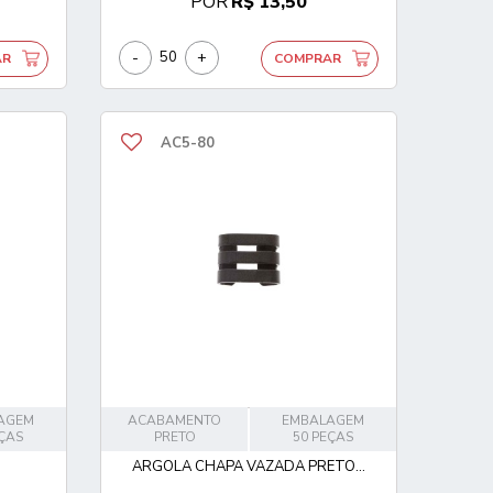
POR
R$ 13,50
-
+
AR
COMPRAR
AC5-80
AGEM
ACABAMENTO
EMBALAGEM
EÇAS
PRETO
50 PEÇAS
ARGOLA CHAPA VAZADA PRETO...