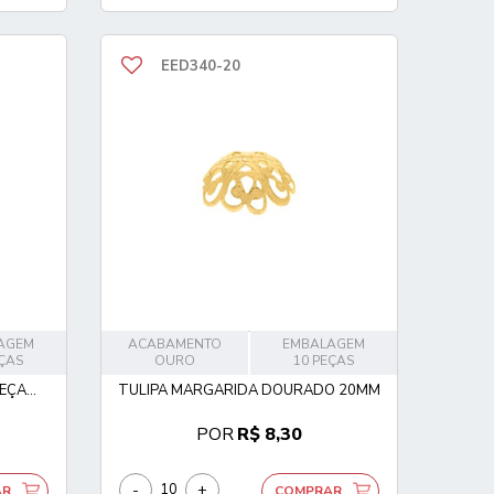
EED340-20
AGEM
ACABAMENTO
EMBALAGEM
EÇAS
OURO
10 PEÇAS
ÇA...
TULIPA MARGARIDA DOURADO 20MM
POR
R$ 8,30
-
+
AR
COMPRAR