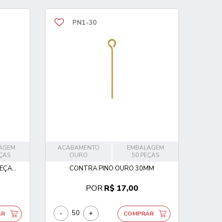
PN1-30
AGEM
ACABAMENTO
EMBALAGEM
EÇAS
OURO
50 PEÇAS
ÇA...
CONTRA PINO OURO 30MM
POR
R$ 17,00
-
+
AR
COMPRAR