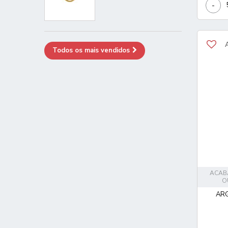
-
Todos os mais vendidos
ACAB
O
AR