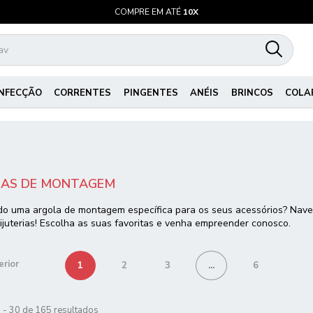
COMPRE EM ATÉ
10X
NFECÇÃO
CORRENTES
PINGENTES
ANÉIS
BRINCOS
COLA
AS DE MONTAGEM
o uma argola de montagem específica para os seus acessórios? Naveg
ijuterias! Escolha as suas favoritas e venha empreender conosco.
erior
1
2
3
...
6
1 - 30 de 165 resultados