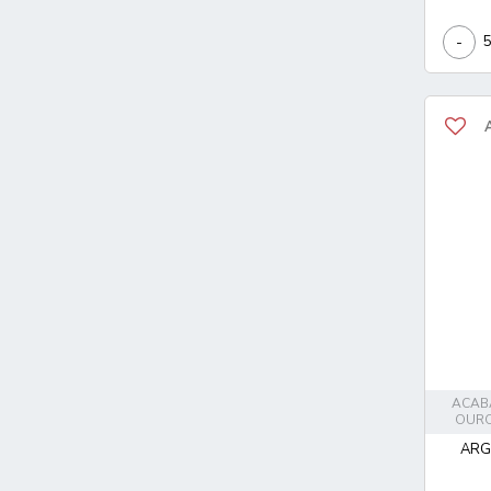
-
ACAB
OURO
ARG