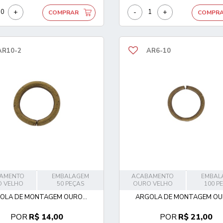
+
-
+
COMPRAR
COMPR
AR10-2
AR6-10
AMENTO
EMBALAGEM
ACABAMENTO
EMBAL
 VELHO
50 PEÇAS
OURO VELHO
100 P
OLA DE MONTAGEM OURO...
ARGOLA DE MONTAGEM OUR
POR
R$ 14,00
POR
R$ 21,00