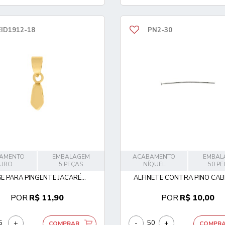
EID1912-18
PN2-30
AMENTO
EMBALAGEM
ACABAMENTO
EMBAL
URO
5 PEÇAS
NÍQUEL
50 P
E PARA PINGENTE JACARÉ...
ALFINETE CONTRA PINO CABE
POR
R$ 11,90
POR
R$ 10,00
+
-
+
COMPRAR
COMPR