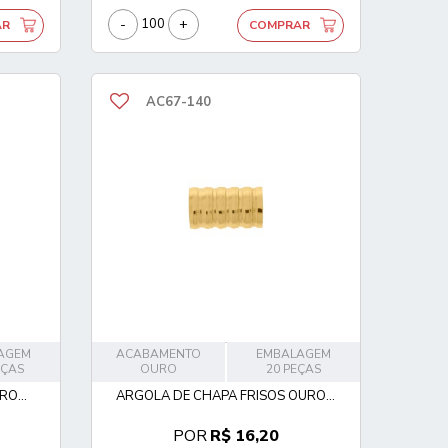
-
+
AR
COMPRAR
AC67-140
AGEM
ACABAMENTO
EMBALAGEM
EÇAS
OURO
20 PEÇAS
O...
ARGOLA DE CHAPA FRISOS OURO...
POR
R$ 16,20