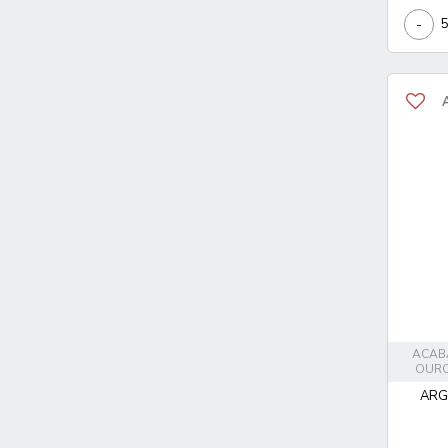
-
ACAB
OURO
ARG