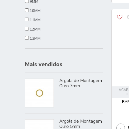
9MM
10MM
11MM
12MM
13MM
14MM
15MM
Mais vendidos
16MM
36MM
Argola de Montagem
Ouro 7mm
ACAB
O
BAS
Argola de Montagem
Ouro 5mm
-