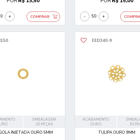
POR
R$ 13,50
POR
R$ 15,00
+
-
+
COMPRAR
COMPR
8150
EED340-9
AMENTO
EMBALAGEM
ACABAMENTO
EMBAL
URO
30 PEÇAS
OURO
30 P
GOLA INJETADA OURO 5MM
TULIPA OURO 9MM