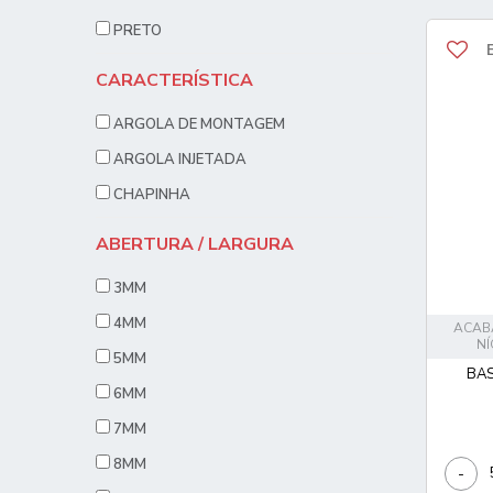
PRETO
CARACTERÍSTICA
ARGOLA DE MONTAGEM
ARGOLA INJETADA
CHAPINHA
ABERTURA / LARGURA
3MM
4MM
ACAB
NÍ
5MM
BAS
6MM
7MM
8MM
-