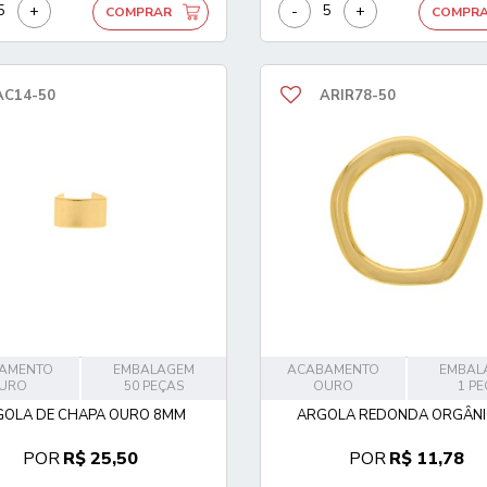
+
-
+
COMPRAR
COMPR
AC14-50
ARIR78-50
AMENTO
EMBALAGEM
ACABAMENTO
EMBAL
URO
50 PEÇAS
OURO
1 P
GOLA DE CHAPA OURO 8MM
ARGOLA REDONDA ORGÂNIC
POR
R$ 25,50
POR
R$ 11,78