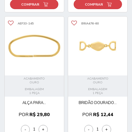
COMPRAR
COMPRAR
AEF33-145
BRIA476-60
ACABAMENTO
ACABAMENTO
OURO
OURO
EMBALAGEM
EMBALAGEM
1 PEÇA
1 PEÇA
ALÇA PARA...
BRIDÃO DOURADO...
POR
R$ 29,80
POR
R$ 12,44
-
+
-
+