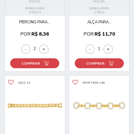
NÍQUEL
NÍQUEL
EMBALAGEM
EMBALAGEM
2 PEÇAS
1 PEÇA
PIERCING PARA...
ALÇA PARA...
POR
R$ 8,36
POR
R$ 11,70
-
+
-
+
COMPRAR
COMPRAR
1623-24
MONT838-146