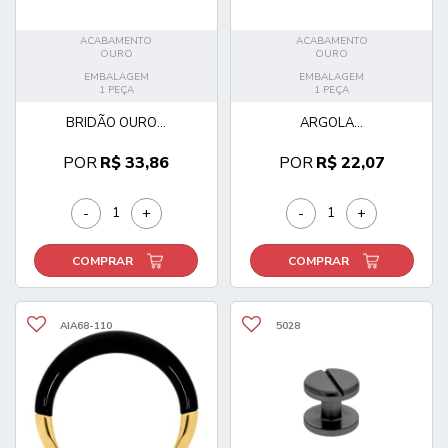
ACABAMENTO
ACABAMENTO
OURO
OURO
EMBALAGEM
EMBALAGEM
1 PEÇA
1 PEÇA
BRIDÃO OURO...
ARGOLA...
POR
R$ 33,86
POR
R$ 22,07
-
+
-
+
COMPRAR
COMPRAR
AIA68-110
5028