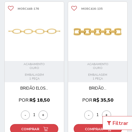
MORC448-176
MORC416-135
ACABAMENTO
ACABAMENTO
OURO
OURO
EMBALAGEM
EMBALAGEM
1 PEÇA
1 PEÇA
BRIDÃO ELOS...
BRIDÃO...
POR
R$ 18,50
POR
R$ 35,50
-
+
-
+
Filtrar
COMPRAR
COMPRAR