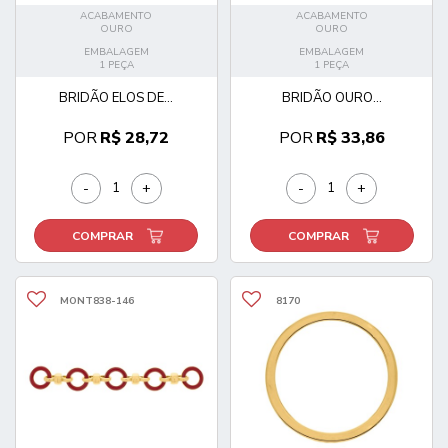
ACABAMENTO
ACABAMENTO
OURO
OURO
EMBALAGEM
EMBALAGEM
1 PEÇA
1 PEÇA
BRIDÃO ELOS DE...
BRIDÃO OURO...
POR
R$ 28,72
POR
R$ 33,86
-
+
-
+
COMPRAR
COMPRAR
MONT838-146
8170