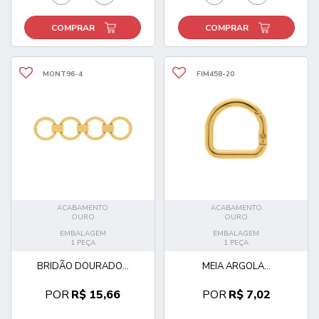
COMPRAR
COMPRAR
MONT96-4
FIM458-20
ACABAMENTO
ACABAMENTO
OURO
OURO
EMBALAGEM
EMBALAGEM
1 PEÇA
1 PEÇA
BRIDÃO DOURADO...
MEIA ARGOLA...
POR
R$ 15,66
POR
R$ 7,02