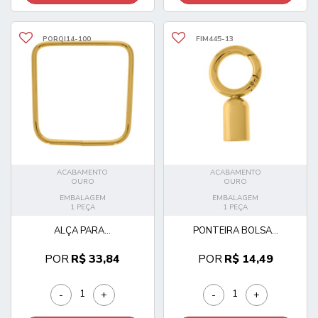
PORQI14-100
FIM445-13
ACABAMENTO
ACABAMENTO
OURO
OURO
EMBALAGEM
EMBALAGEM
1 PEÇA
1 PEÇA
ALÇA PARA...
PONTEIRA BOLSA...
POR
R$ 33,84
POR
R$ 14,49
-
+
-
+