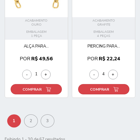
ACABAMENTO
ACABAMENTO
OURO
GRAFITE
EMBALAGEM
EMBALAGEM
1 PEÇA
4 PEÇAS
ALÇA PARA...
PIERCING PARA...
POR
R$ 49,56
POR
R$ 22,24
-
+
-
+
COMPRAR
COMPRAR
1
2
3
Exibindo 1 - 30 de 67 resultados