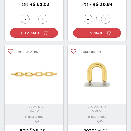
POR
R$ 61,02
POR
R$ 20,84
-
+
-
+
COMPRAR
COMPRAR
MORC302-157
PORDI187-19
ACABAMENTO
ACABAMENTO
OURO
OURO
EMBALAGEM
EMBALAGEM
1 PEÇA
2 PEÇAS
BRIDÃO ELOS...
PORTA ALÇA...