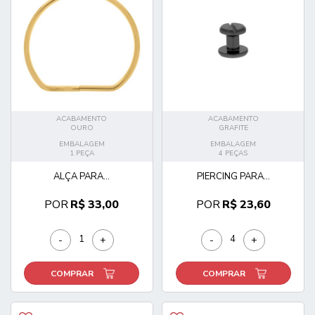
ACABAMENTO
ACABAMENTO
OURO
GRAFITE
EMBALAGEM
EMBALAGEM
1 PEÇA
4 PEÇAS
ALÇA PARA...
PIERCING PARA...
POR
R$ 33,00
POR
R$ 23,60
-
+
-
+
COMPRAR
COMPRAR