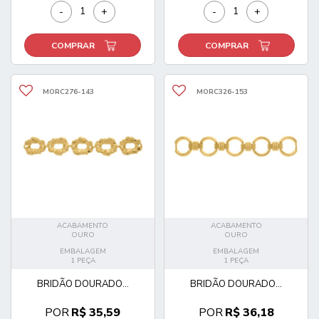
-
+
-
+
COMPRAR
COMPRAR
MORC276-143
MORC326-153
ACABAMENTO
ACABAMENTO
OURO
OURO
EMBALAGEM
EMBALAGEM
1 PEÇA
1 PEÇA
BRIDÃO DOURADO...
BRIDÃO DOURADO...
POR
R$ 35,59
POR
R$ 36,18