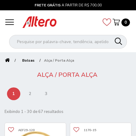
FRETE GRÁTIS
A PARTIR DE R$ 700,00
0
Bolsas
Alça / Porta Alça
ALÇA / PORTA ALÇA
1
2
3
Exibindo 1 - 30 de 67 resultados
AEF29-120
1170-15