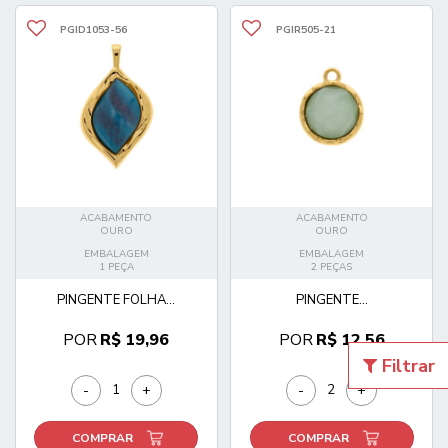
PGID1053-56
PGIR505-21
ACABAMENTO
ACABAMENTO
OURO
OURO
EMBALAGEM
EMBALAGEM
1 PEÇA
2 PEÇAS
PINGENTE FOLHA...
PINGENTE...
POR
R$ 19,96
POR
R$ 12,56
Filtrar
-
+
-
+
COMPRAR
COMPRAR