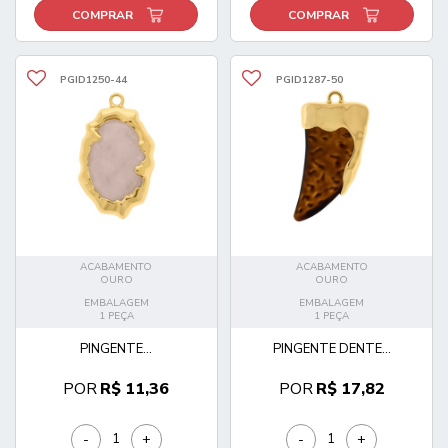
COMPRAR
COMPRAR
PGID1250-44
PGID1287-50
ACABAMENTO
ACABAMENTO
OURO
OURO
EMBALAGEM
EMBALAGEM
1 PEÇA
1 PEÇA
PINGENTE...
PINGENTE DENTE...
POR
R$ 11,36
POR
R$ 17,82
-
+
-
+