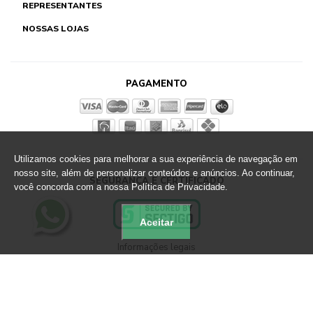
REPRESENTANTES
NOSSAS LOJAS
PAGAMENTO
Utilizamos cookies para melhorar a sua experiência de navegação em
nosso site, além de personalizar conteúdos e anúncios. Ao continuar,
SEGURANÇA E CERTIFICADO
você concorda com a nossa Política de Privacidade.
Aceitar
Informações legais
Loja Virtual Altero - CNPJ: 89.790.356/0033-67
Rua Martin Berg, 801 Sapiranga - RS - CEP 93819-700