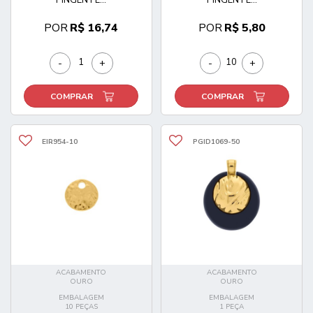
POR
R$ 16,74
POR
R$ 5,80
-
+
-
+
COMPRAR
COMPRAR
EIR954-10
PGID1069-50
ACABAMENTO
ACABAMENTO
OURO
OURO
EMBALAGEM
EMBALAGEM
10 PEÇAS
1 PEÇA