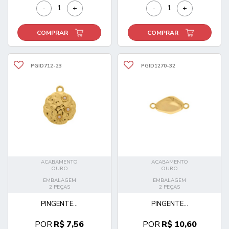
-
+
-
+
COMPRAR
COMPRAR
PGID712-23
PGID1270-32
ACABAMENTO
ACABAMENTO
OURO
OURO
EMBALAGEM
EMBALAGEM
2 PEÇAS
2 PEÇAS
PINGENTE...
PINGENTE...
POR
R$ 7,56
POR
R$ 10,60