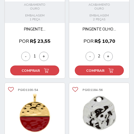
ACABAMENTO
ACABAMENTO
OURO
OURO
EMBALAGEM
EMBALAGEM
1 PEÇA
2 PEÇAS
PINGENTE...
PINGENTE OLHO...
POR
R$ 23,55
POR
R$ 10,70
-
+
-
+
COMPRAR
COMPRAR
PGID1100-54
PGID1184-56