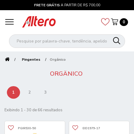
FRETE GRÁTIS
A PARTIR DE R$ 700,00
0
Pingentes
Orgânico
ORGÂNICO
1
2
3
Exibindo 1 - 30 de 66 resultados
PGIR530-50
EID1979-17