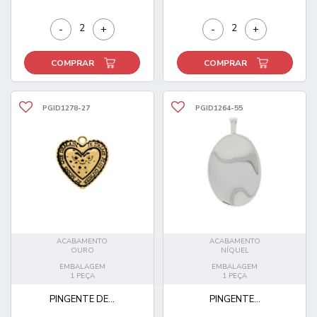
-
+
-
+
COMPRAR
COMPRAR
PGID1278-27
PGID1264-55
ACABAMENTO
ACABAMENTO
OURO
NÍQUEL
EMBALAGEM
EMBALAGEM
1 PEÇA
1 PEÇA
PINGENTE DE...
PINGENTE...