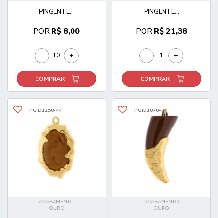
PINGENTE...
PINGENTE...
POR
R$ 8,00
POR
R$ 21,38
-
+
-
+
COMPRAR
COMPRAR
PGID1250-44
PGID1070-74
ACABAMENTO
ACABAMENTO
OURO
OURO