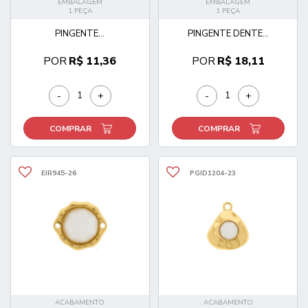
EMBALAGEM
EMBALAGEM
1 PEÇA
1 PEÇA
PINGENTE...
PINGENTE DENTE...
POR
R$ 11,36
POR
R$ 18,11
-
+
-
+
COMPRAR
COMPRAR
EIR945-26
PGID1204-23
ACABAMENTO
ACABAMENTO