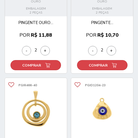
OURO
OURO
EMBALAGEM
EMBALAGEM
2 PEÇAS
2 PEÇAS
PINGENTE OURO...
PINGENTE...
POR
R$ 11,88
POR
R$ 10,70
-
+
-
+
COMPRAR
COMPRAR
PGIR466-40
PGID1204-23