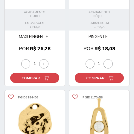
ACABAMENTO
ACABAMENTO
OURO
NÍQUEL
EMBALAGEM
EMBALAGEM
1 PEÇA
1 PEÇA
MAXI PINGENTE...
PINGENTE...
POR
R$ 26,28
POR
R$ 18,08
-
+
-
+
COMPRAR
COMPRAR
PGID1184-56
PGID1170-58