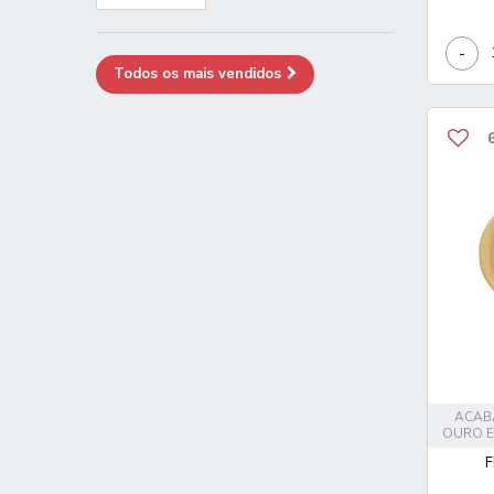
-
Todos os mais vendidos
ACAB
OURO 
F