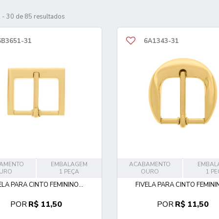
 - 30 de 85 resultados
6B3651-31
6A1343-31
AMENTO
EMBALAGEM
ACABAMENTO
EMBAL
URO
1 PEÇA
OURO
1 P
ELA PARA CINTO FEMININO...
FIVELA PARA CINTO FEMININ
POR
R$ 11,50
POR
R$ 11,50