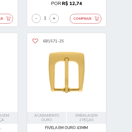
POR
R$ 12,74
-
+
AR
COMPRAR
6B1571-25
AGEM
ACABAMENTO
EMBALAGEM
EÇA
OURO
2 PEÇAS
.
FIVELA EM OURO 43MM