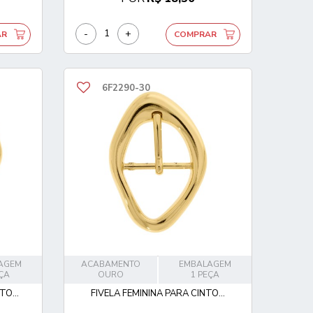
-
+
AR
COMPRAR
6F2290-30
AGEM
ACABAMENTO
EMBALAGEM
EÇA
OURO
1 PEÇA
O...
FIVELA FEMININA PARA CINTO...