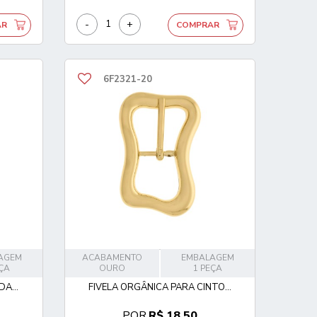
-
+
AR
COMPRAR
6F2321-20
AGEM
ACABAMENTO
EMBALAGEM
EÇA
OURO
1 PEÇA
A...
FIVELA ORGÂNICA PARA CINTO...
POR
R$ 18,50