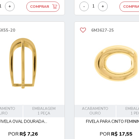
+
-
+
COMPRAR
COMPR
6X55-20
6M3627-25
AMENTO
EMBALAGEM
ACABAMENTO
EMBAL
URO
1 PEÇA
OURO
1 P
FIVELA OVAL DOURADA...
FIVELA PARA CINTO FEMININ
POR
R$ 7,26
POR
R$ 17,55