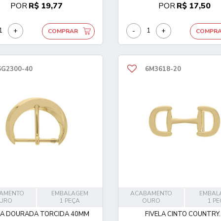
POR
R$ 19,77
POR
R$ 17,50
+
-
+
COMPRAR
COMPR
6G2300-40
6M3618-20
AMENTO
EMBALAGEM
ACABAMENTO
EMBAL
URO
1 PEÇA
OURO
1 P
LA DOURADA TORCIDA 40MM
FIVELA CINTO COUNTRY..