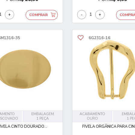
+
-
+
COMPRAR
COMPR
6M1316-35
6G2316-16
AMENTO
EMBALAGEM
ACABAMENTO
EMBAL
ESCOVADO
1 PEÇA
OURO
1 P
IVELA CINTO DOURADO...
FIVELA ORGÂNICA PARA CINT