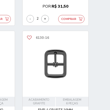
POR
R$ 31,50
-
+
AR
COMPRAR
6130-16
AGEM
ACABAMENTO
EMBALAGEM
EÇA
GRAFITE
6 PEÇAS
O...
FIVELA GRAFITE 16MM