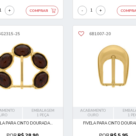
+
-
+
COMPRAR
COMPR
6G2315-25
6B1007-20
AMENTO
EMBALAGEM
ACABAMENTO
EMBAL
URO
1 PEÇA
OURO
1 P
ELA PARA CINTO DOURADA...
FIVELA PARA CINTO DOURAD
POR
R$ 28,90
POR
R$ 5,95