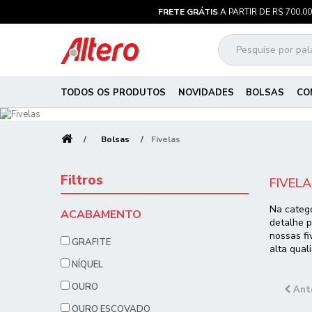
FRETE GRÁTIS
A PARTIR DE R$ 700,00
TODOS OS PRODUTOS
NOVIDADES
BOLSAS
CO
Bolsas
Fivelas
Filtros
FIVEL
Na catego
ACABAMENTO
detalhe p
nossas fi
GRAFITE
alta qual
NÍQUEL
OURO
Ant
OURO ESCOVADO