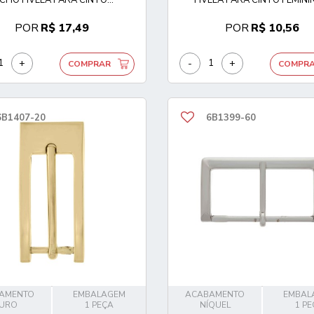
POR
R$ 17,49
POR
R$ 10,56
+
-
+
COMPRAR
COMPR
6B1407-20
6B1399-60
AMENTO
EMBALAGEM
ACABAMENTO
EMBAL
URO
1 PEÇA
NÍQUEL
1 P