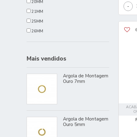
20MM
-
21MM
25MM
26MM
30MM
34MM
Mais vendidos
35MM
36MM
Argola de Montagem
40MM
Ouro 7mm
44MM
50MM
ACAB
O
Argola de Montagem
Ouro 5mm