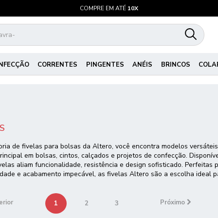
COMPRE EM ATÉ
10X
NFECÇÃO
CORRENTES
PINGENTES
ANÉIS
BRINCOS
COLA
AS
ria de fivelas para bolsas da Altero, você encontra modelos versáte
rincipal em bolsas, cintos, calçados e projetos de confecção. Dispon
velas aliam funcionalidade, resistência e design sofisticado. Perfeita
idade e acabamento impecável, as fivelas Altero são a escolha ideal 
erior
Próximo
1
2
3