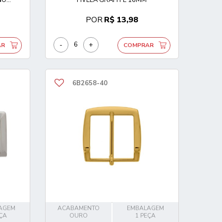
POR
R$ 13,98
-
+
AR
COMPRAR
6B2658-40
AGEM
ACABAMENTO
EMBALAGEM
EÇA
OURO
1 PEÇA