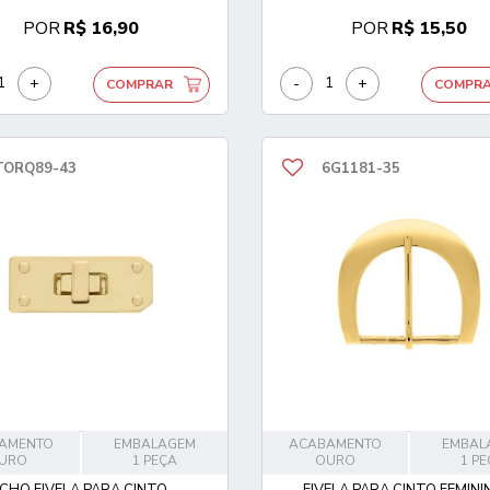
POR
R$ 16,90
POR
R$ 15,50
+
-
+
COMPRAR
COMPR
TORQ89-43
6G1181-35
AMENTO
EMBALAGEM
ACABAMENTO
EMBAL
URO
1 PEÇA
OURO
1 P
CHO FIVELA PARA CINTO...
FIVELA PARA CINTO FEMININ