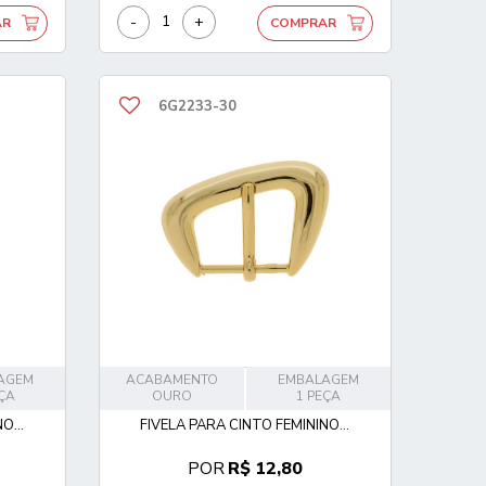
-
+
AR
COMPRAR
6G2233-30
AGEM
ACABAMENTO
EMBALAGEM
EÇA
OURO
1 PEÇA
O...
FIVELA PARA CINTO FEMININO...
POR
R$ 12,80