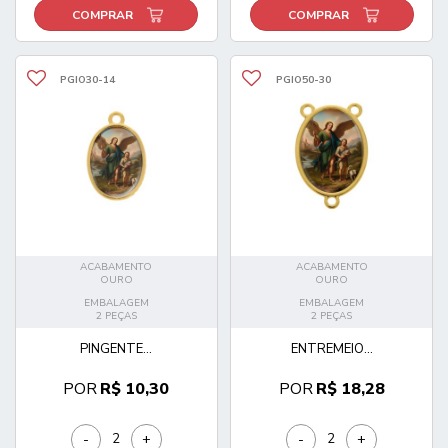
COMPRAR
COMPRAR
PGIO30-14
PGIO50-30
ACABAMENTO
ACABAMENTO
OURO
OURO
EMBALAGEM
EMBALAGEM
2 PEÇAS
2 PEÇAS
PINGENTE...
ENTREMEIO...
POR
R$ 10,30
POR
R$ 18,28
-
+
-
+