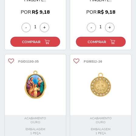
POR
R$ 9,18
POR
R$ 9,18
-
+
-
+
COMPRAR
COMPRAR
PGID1130-35
PGIR512-26
ACABAMENTO
ACABAMENTO
OURO
OURO
EMBALAGEM
EMBALAGEM
1 PEÇA
1 PEÇA