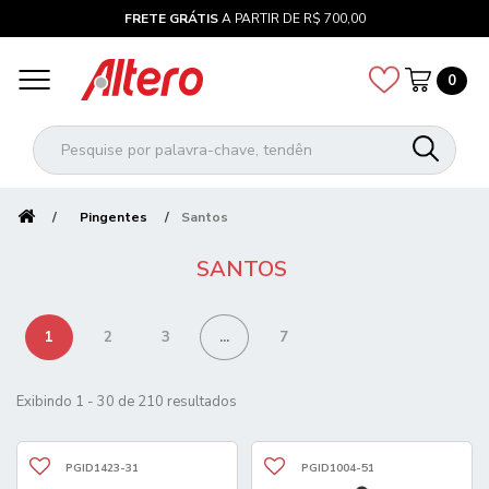
FRETE GRÁTIS
A PARTIR DE R$ 700,00
0
Pingentes
Santos
SANTOS
1
2
3
...
7
Exibindo 1 - 30 de 210 resultados
PGID1423-31
PGID1004-51