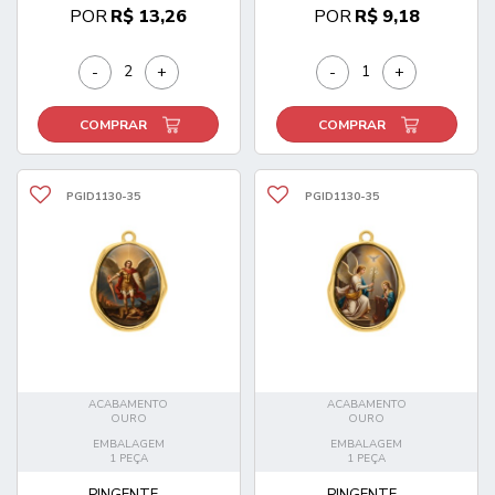
POR
R$ 13,26
POR
R$ 9,18
-
+
-
+
COMPRAR
COMPRAR
PGID1130-35
PGID1130-35
ACABAMENTO
ACABAMENTO
OURO
OURO
EMBALAGEM
EMBALAGEM
1 PEÇA
1 PEÇA
PINGENTE...
PINGENTE...