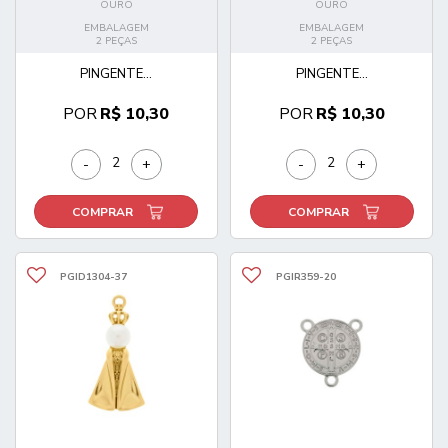
OURO
OURO
EMBALAGEM
EMBALAGEM
2 PEÇAS
2 PEÇAS
PINGENTE...
PINGENTE...
POR
R$ 10,30
POR
R$ 10,30
-
+
-
+
COMPRAR
COMPRAR
PGID1304-37
PGIR359-20