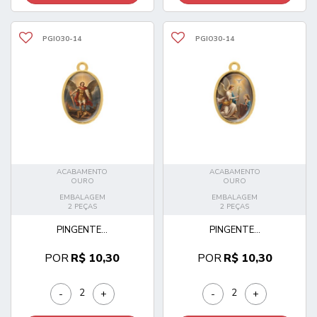
PGIO30-14
PGIO30-14
ACABAMENTO
ACABAMENTO
OURO
OURO
EMBALAGEM
EMBALAGEM
2 PEÇAS
2 PEÇAS
PINGENTE...
PINGENTE...
POR
R$ 10,30
POR
R$ 10,30
-
+
-
+