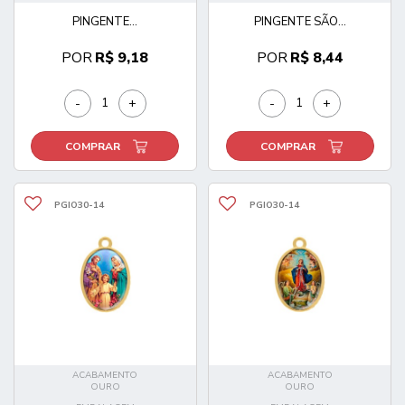
PINGENTE...
PINGENTE SÃO...
POR
R$ 9,18
POR
R$ 8,44
-
+
-
+
COMPRAR
COMPRAR
PGIO30-14
PGIO30-14
ACABAMENTO
ACABAMENTO
OURO
OURO