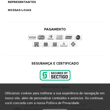
REPRESENTANTES
NOSSAS LOJAS
PAGAMENTO
SEGURANÇA E CERTIFICADO
Informações legais
Utilizamos cookies para melhorar a sua experiência de navegação em
nosso site, além de personalizar conteúdos e anúncios. Ao continuar,
você concorda com a nossa Política de Privacidade.
Loja Virtual Altero - CNPJ: 89.790.356/0033-67
Rua Martin Berg, 801 Sapiranga - RS - CEP 93819-700