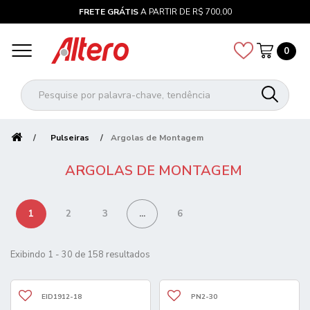
FRETE GRÁTIS
A PARTIR DE R$ 700,00
0
Pulseiras
Argolas de Montagem
ARGOLAS DE MONTAGEM
1
2
3
...
6
Exibindo 1 - 30 de 158 resultados
EID1912-18
PN2-30