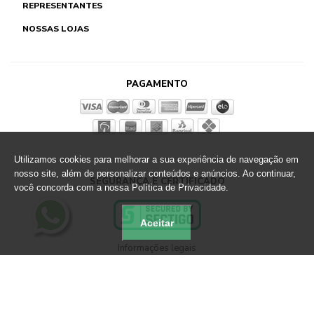
REPRESENTANTES
NOSSAS LOJAS
PAGAMENTO
Utilizamos cookies para melhorar a sua experiência de navegação em
nosso site, além de personalizar conteúdos e anúncios. Ao continuar,
SEGURANÇA E CERTIFICADO
você concorda com a nossa Política de Privacidade.
Aceitar
Informações legais
Loja Virtual Altero - CNPJ: 89.790.356/0033-67
Rua Martin Berg, 801 Sapiranga - RS - CEP 93819-700