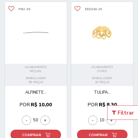
PN2-30
EED340-20
ACABAMENTO
ACABAMENTO
NÍQUEL
OURO
EMBALAGEM
EMBALAGEM
50 PEÇAS
10 PEÇAS
ALFINETE...
TULIPA...
POR
R$ 10,00
POR
R$ 8,30
Filtrar
-
+
-
+
COMPRAR
COMPRAR