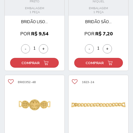
PRETO
NÍQUEL
EMBALAGEM
EMBALAGEM
1 PEÇA
1 PEÇA
BRIDÃO LISO...
BRIDÃO SÃO...
POR
R$ 9,54
POR
R$ 7,20
-
+
-
+
COMPRAR
COMPRAR
BRID352-48
1623-24