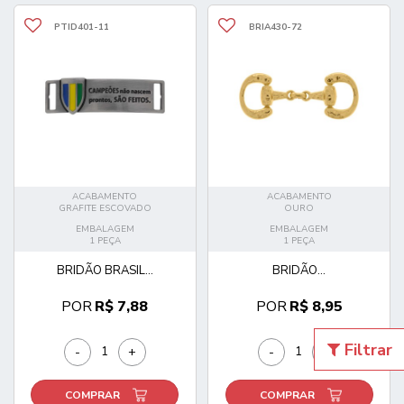
PTID401-11
BRIA430-72
ACABAMENTO
ACABAMENTO
GRAFITE ESCOVADO
OURO
EMBALAGEM
EMBALAGEM
1 PEÇA
1 PEÇA
BRIDÃO BRASIL...
BRIDÃO...
POR
R$ 7,88
POR
R$ 8,95
Filtrar
-
+
-
+
COMPRAR
COMPRAR