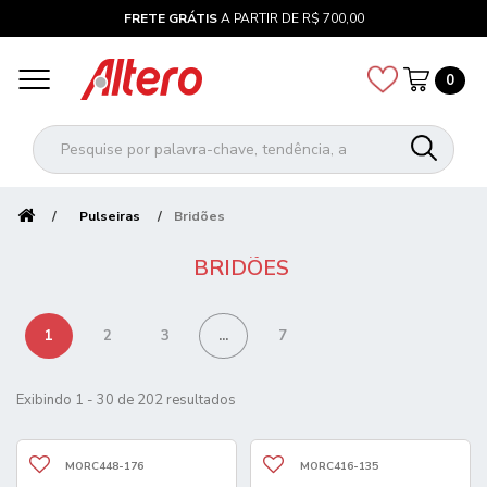
FRETE GRÁTIS
A PARTIR DE R$ 700,00
0
Pulseiras
Bridões
BRIDÕES
1
2
3
...
7
Exibindo 1 - 30 de 202 resultados
MORC448-176
MORC416-135