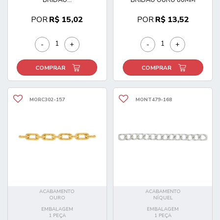
POR
R$ 15,02
POR
R$ 13,52
-
+
-
+
COMPRAR
COMPRAR
MORC302-157
MONT479-168
ACABAMENTO
ACABAMENTO
OURO
NÍQUEL
EMBALAGEM
EMBALAGEM
1 PEÇA
1 PEÇA