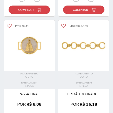
COMPRAR
COMPRAR
PTIR76-11
MORC326-153
ACABAMENTO
ACABAMENTO
OURO
OURO
EMBALAGEM
EMBALAGEM
1 PEÇA
1 PEÇA
PASSA TIRA...
BRIDÃO DOURADO...
POR
R$ 8,08
POR
R$ 36,18