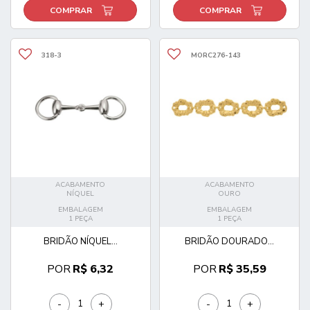
COMPRAR
COMPRAR
318-3
MORC276-143
ACABAMENTO
ACABAMENTO
NÍQUEL
OURO
EMBALAGEM
EMBALAGEM
1 PEÇA
1 PEÇA
BRIDÃO NÍQUEL...
BRIDÃO DOURADO...
POR
R$ 6,32
POR
R$ 35,59
-
+
-
+