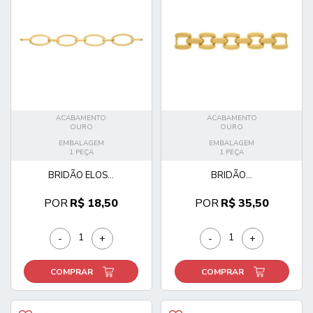
ACABAMENTO
ACABAMENTO
OURO
OURO
EMBALAGEM
EMBALAGEM
1 PEÇA
1 PEÇA
BRIDÃO ELOS...
BRIDÃO...
POR
R$ 18,50
POR
R$ 35,50
-
+
-
+
COMPRAR
COMPRAR