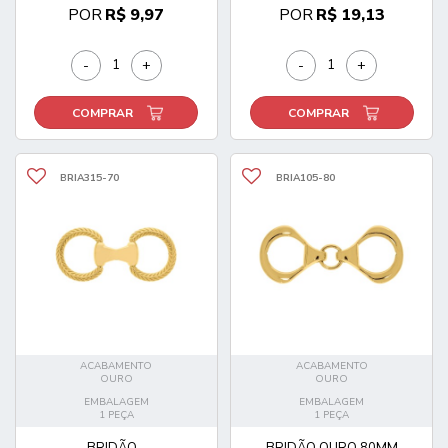
POR
R$ 9,97
POR
R$ 19,13
-
+
-
+
COMPRAR
COMPRAR
BRIA315-70
BRIA105-80
ACABAMENTO
ACABAMENTO
OURO
OURO
EMBALAGEM
EMBALAGEM
1 PEÇA
1 PEÇA
BRIDÃO...
BRIDÃO OURO 80MM