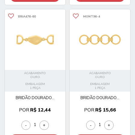
BRIA476-60
MONT96-4
ACABAMENTO
ACABAMENTO
OURO
OURO
EMBALAGEM
EMBALAGEM
1 PEÇA
1 PEÇA
BRIDÃO DOURADO...
BRIDÃO DOURADO...
POR
R$ 12,44
POR
R$ 15,66
-
+
-
+