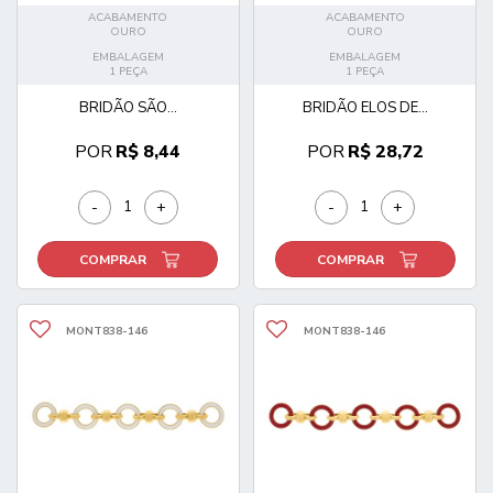
ACABAMENTO
ACABAMENTO
OURO
OURO
EMBALAGEM
EMBALAGEM
1 PEÇA
1 PEÇA
BRIDÃO SÃO...
BRIDÃO ELOS DE...
POR
R$ 8,44
POR
R$ 28,72
-
+
-
+
COMPRAR
COMPRAR
MONT838-146
MONT838-146