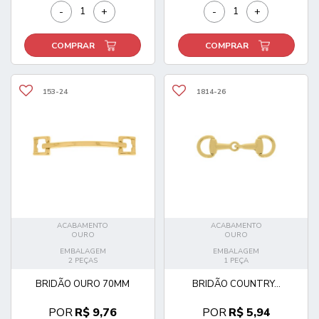
-
+
-
+
COMPRAR
COMPRAR
153-24
1814-26
ACABAMENTO
ACABAMENTO
OURO
OURO
EMBALAGEM
EMBALAGEM
2 PEÇAS
1 PEÇA
BRIDÃO OURO 70MM
BRIDÃO COUNTRY...
POR
R$ 9,76
POR
R$ 5,94