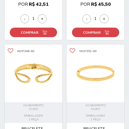
POR
R$ 42,51
POR
R$ 45,50
-
+
-
+
COMPRAR
COMPRAR
MOP368-60
MOP352-60
ACABAMENTO
ACABAMENTO
OURO
OURO
EMBALAGEM
EMBALAGEM
1 PEÇA
1 PEÇA
BRACELETE...
BRACELETE...