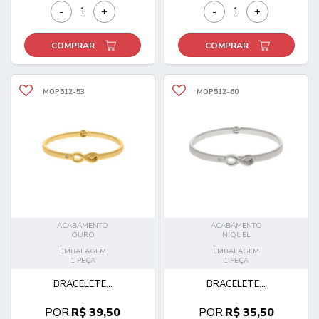
-
+
-
+
COMPRAR
COMPRAR
MOP512-53
MOP512-60
ACABAMENTO
ACABAMENTO
OURO
NÍQUEL
EMBALAGEM
EMBALAGEM
1 PEÇA
1 PEÇA
BRACELETE...
BRACELETE...
POR
R$ 39,50
POR
R$ 35,50