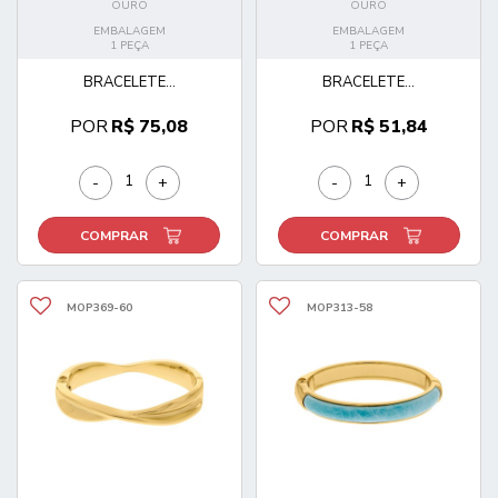
OURO
OURO
EMBALAGEM
EMBALAGEM
1 PEÇA
1 PEÇA
BRACELETE...
BRACELETE...
POR
R$ 75,08
POR
R$ 51,84
-
+
-
+
COMPRAR
COMPRAR
MOP369-60
MOP313-58