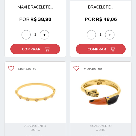
MAXI BRACELETE...
BRACELETE...
POR
R$ 38,90
POR
R$ 48,06
-
+
-
+
COMPRAR
COMPRAR
MOP430-60
MOP491-60
ACABAMENTO
ACABAMENTO
OURO
OURO