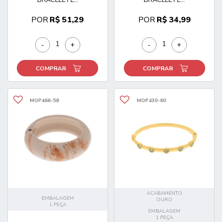
POR
R$ 51,29
POR
R$ 34,99
-
+
-
+
COMPRAR
COMPRAR
MOP466-58
MOP430-60
ACABAMENTO
EMBALAGEM
OURO
1 PEÇA
EMBALAGEM
1 PEÇA