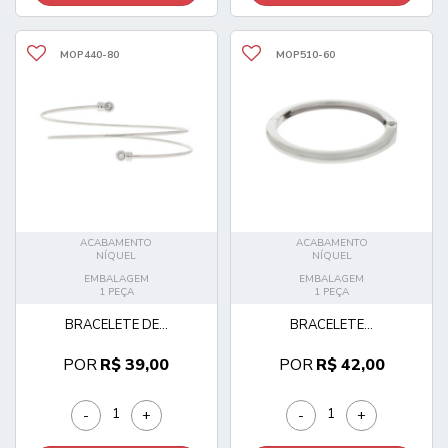
MOP440-80
MOP510-60
ACABAMENTO
ACABAMENTO
NÍQUEL
NÍQUEL
EMBALAGEM
EMBALAGEM
1 PEÇA
1 PEÇA
BRACELETE DE...
BRACELETE...
POR
R$ 39,00
POR
R$ 42,00
-
+
-
+