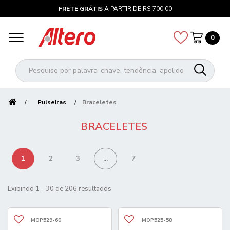
FRETE GRÁTIS
A PARTIR DE R$ 700,00
0
Pulseiras
Braceletes
BRACELETES
1
2
3
...
7
Exibindo 1 - 30 de 206 resultados
MOP529-60
MOP525-58