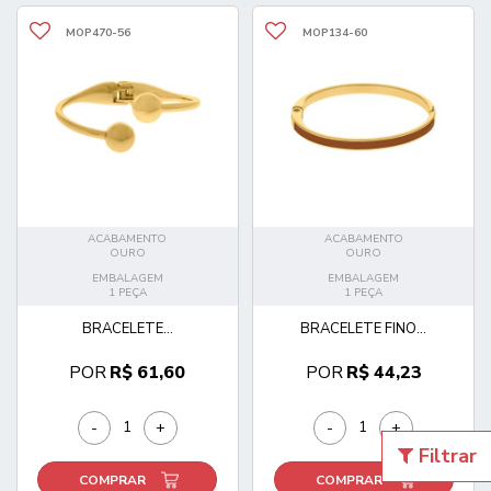
MOP470-56
MOP134-60
ACABAMENTO
ACABAMENTO
OURO
OURO
EMBALAGEM
EMBALAGEM
1 PEÇA
1 PEÇA
BRACELETE...
BRACELETE FINO...
POR
R$ 61,60
POR
R$ 44,23
-
+
-
+
Filtrar
COMPRAR
COMPRAR