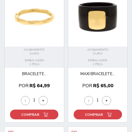
ACABAMENTO
ACABAMENTO
OURO
OURO
EMBALAGEM
EMBALAGEM
1 PEÇA
1 PEÇA
BRACELETE...
MAXI BRACELETE...
POR
R$ 64,99
POR
R$ 65,00
-
+
-
+
COMPRAR
COMPRAR