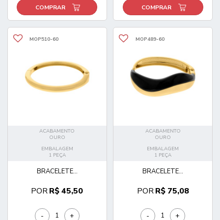
COMPRAR
COMPRAR
MOP510-60
MOP489-60
ACABAMENTO
ACABAMENTO
OURO
OURO
EMBALAGEM
EMBALAGEM
1 PEÇA
1 PEÇA
BRACELETE...
BRACELETE...
POR
R$ 45,50
POR
R$ 75,08
-
+
-
+