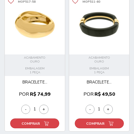
MOP517-58
MOP511-60
ACABAMENTO
ACABAMENTO
OURO
OURO
EMBALAGEM
EMBALAGEM
1 PEÇA
1 PEÇA
BRACELETE...
BRACELETE...
POR
R$ 74,99
POR
R$ 49,50
-
+
-
+
COMPRAR
COMPRAR