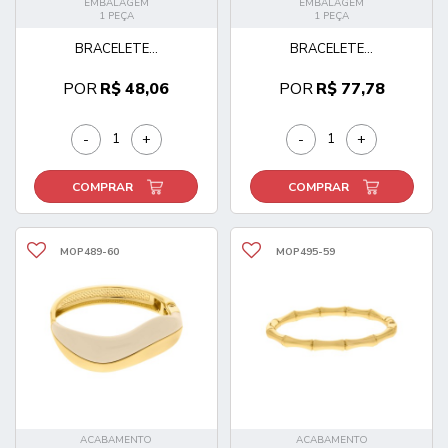
EMBALAGEM
EMBALAGEM
1 PEÇA
1 PEÇA
BRACELETE...
BRACELETE...
POR
R$ 48,06
POR
R$ 77,78
-
+
-
+
COMPRAR
COMPRAR
MOP489-60
MOP495-59
ACABAMENTO
ACABAMENTO