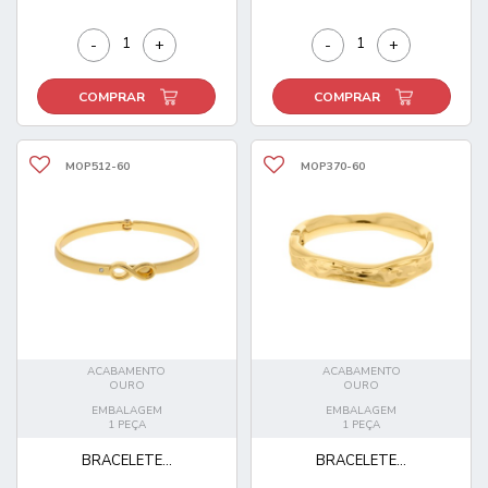
-
+
-
+
COMPRAR
COMPRAR
MOP512-60
MOP370-60
ACABAMENTO
ACABAMENTO
OURO
OURO
EMBALAGEM
EMBALAGEM
1 PEÇA
1 PEÇA
BRACELETE...
BRACELETE...