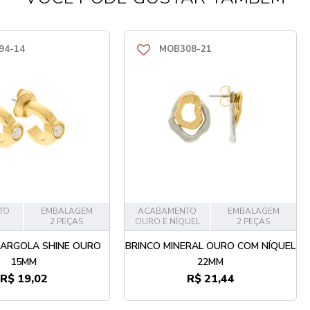
94-14
MOB308-21
TO
EMBALAGEM
ACABAMENTO
EMBALAGEM
2 PEÇAS
OURO E NÍQUEL
2 PEÇAS
 ARGOLA SHINE OURO
BRINCO MINERAL OURO COM NÍQUEL
15MM
22MM
R$ 19,02
R$ 21,44