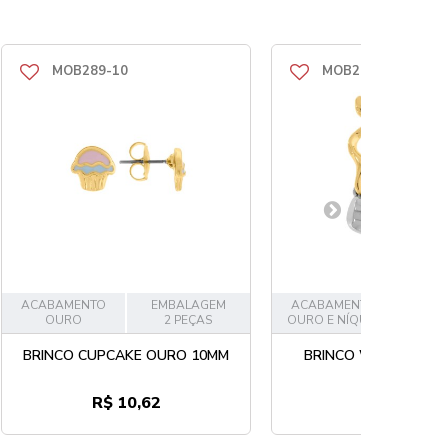
MOB289-10
MOB288-39
ACABAMENTO
EMBALAGEM
ACABAMENTO
EMB
OURO
2 PEÇAS
OURO E NÍQUEL
2
BRINCO CUPCAKE OURO 10MM
BRINCO WAVE OURO
R$ 10,62
R$ 23,94