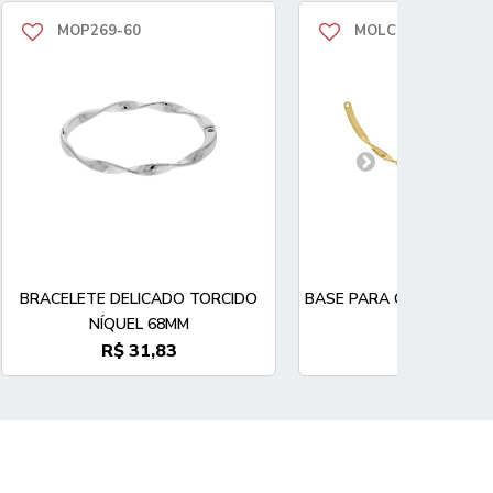
MOP269-60
MOLC135-120
BRACELETE DELICADO TORCIDO
BASE PARA COLAR TORC
NÍQUEL 68MM
127MM
R$ 31,83
R$ 21,30