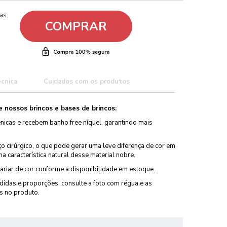
ças
COMPRAR
écnica
Cuidados com os produtos
 nossos brincos e bases de brincos:
nicas e recebem banho free níquel, garantindo mais
o cirúrgico, o que pode gerar uma leve diferença de cor em
a característica natural desse material nobre.
riar de cor conforme a disponibilidade em estoque.
idas e proporções, consulte a foto com régua e as
s no produto.