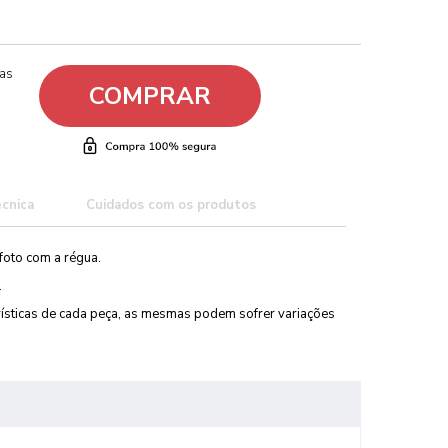
ças
COMPRAR
écnica
Cuidados com os produtos
foto com a régua.
.
erísticas de cada peça, as mesmas podem sofrer variações