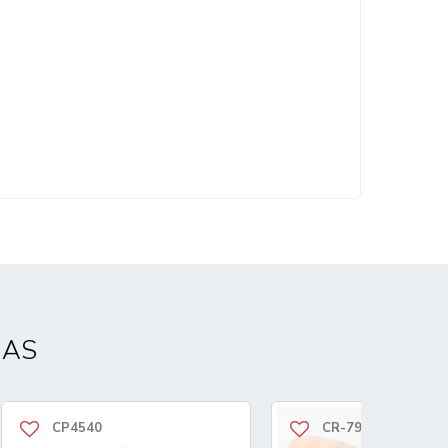
DAS
CP4540
CR-79