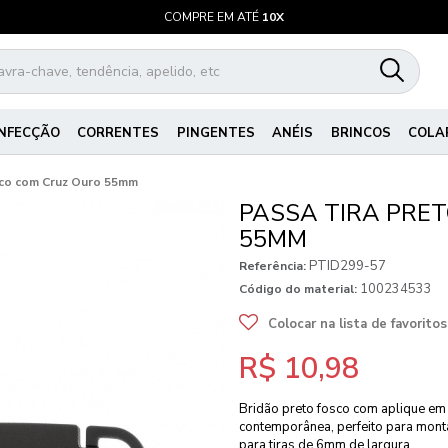
COMPRE EM ATÉ
10X
NFECÇÃO
CORRENTES
PINGENTES
ANÉIS
BRINCOS
COLA
sco com Cruz Ouro 55mm
PASSA TIRA PRE
55MM
PTID299-57
Referência:
100234533
Código do material:
Colocar na lista de favoritos
R$ 10,98
Bridão preto fosco com aplique em
contemporânea, perfeito para monta
para tiras de 6mm de largura.