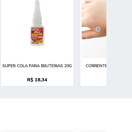
SUPER COLA PARA BIJUTERIAS 20G
CORRENTE ELO GRUM
5,80MM
R$ 18,34
R$ 33,51