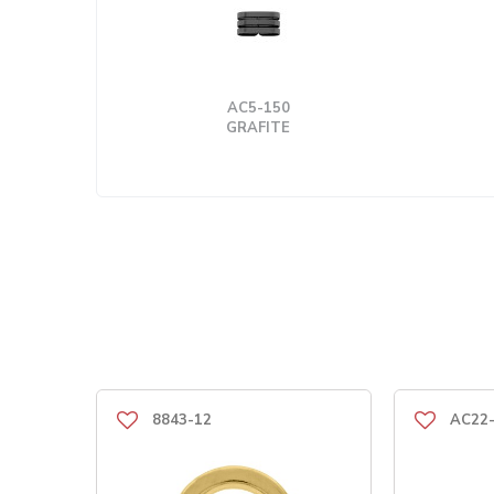
AC5-150
GRAFITE
8843-12
AC22