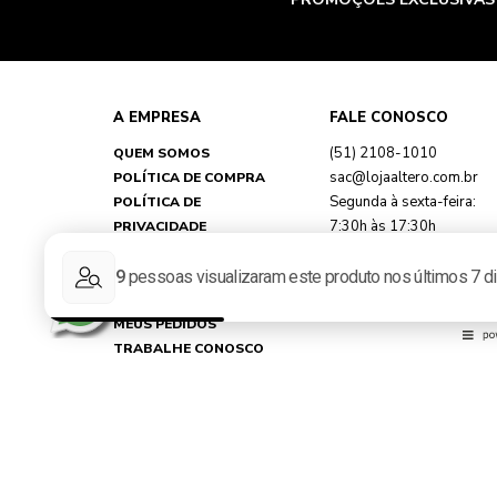
A EMPRESA
FALE CONOSCO
(51) 2108-1010
QUEM SOMOS
sac@lojaaltero.com.br
POLÍTICA DE COMPRA
Segunda à sexta-feira:
POLÍTICA DE
7:30h às 17:30h
PRIVACIDADE
TROCAS E DEVOLUÇÕES
FAQ
MINHA CONTA
MEUS PEDIDOS
TRABALHE CONOSCO
REPRESENTANTES
NOSSAS LOJAS
Loja Virtual Altero - CNPJ: 89.790.356/0033-67 - Rua Martin Ber