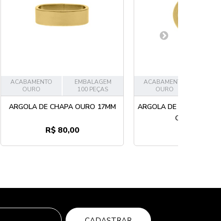
ACABAMENTO
EMBALAGEM
ACABAMENTO
EMB
OURO
100 PEÇAS
OURO
20
ARGOLA DE CHAPA OURO 17MM
ARGOLA DE MONTAGEM
OURO 13MM
R$ 80,00
R$ 9,40
CADASTRAR