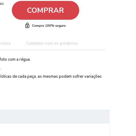
ças
COMPRAR
écnica
Cuidados com os produtos
foto com a régua.
.
erísticas de cada peça, as mesmas podem sofrer variações