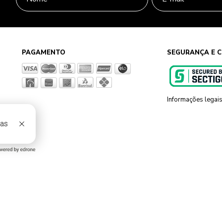
PAGAMENTO
SEGURANÇA E C
Informações legai
g, 801 Sapiranga - RS - CEP 93819-700