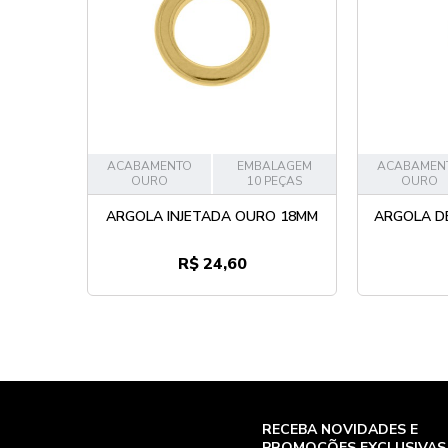
ACABAMENTO
EMBALAGEM
ACABAMEN
OURO
10 PEÇAS
OURO
ARGOLA INJETADA OURO 18MM
ARGOLA D
R$ 24,60
RECEBA NOVIDADES E
PROMOÇÕES EXCLUSIVAS