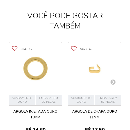
VOCÊ PODE GOSTAR
TAMBÉM
8843-12
AC22-40
ACABAMENTO
EMBALAGEM
ACABAMENTO
EMBALAGEM
OURO
10 PEÇAS
OURO
50 PEÇAS
ARGOLA INJETADA OURO
ARGOLA DE CHAPA OURO
18MM
11MM
R$ 24,60
R$ 17,50