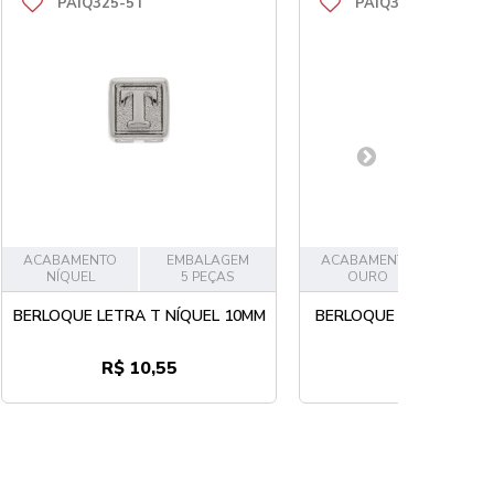
PAIQ325-5T
PAIQ325-5U
ACABAMENTO
EMBALAGEM
ACABAMENTO
EMB
NÍQUEL
5 PEÇAS
OURO
5
BERLOQUE LETRA T NÍQUEL 10MM
BERLOQUE LETRA U OU
R$ 10,55
R$ 12,65