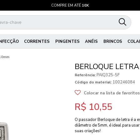
COMPRE EM ATÉ
10X
NFECÇÃO
CORRENTES
PINGENTES
ANÉIS
BRINCOS
COLA
 10mm
BERLOQUE LETRA
PAIQ325-5F
Referência:
100246084
Código do material:
Colocar na lista de favoritos
R$ 10,55
O passador Berloque de letra é a e
diâmetro de 5mm, é ideal para usar
suas criações!