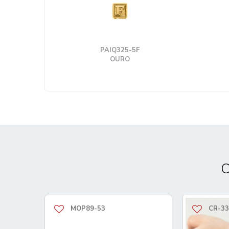
PAIQ325-5F
OURO
C
MOP89-53
CR-33