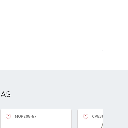
DAS
MOP208-57
CP5365