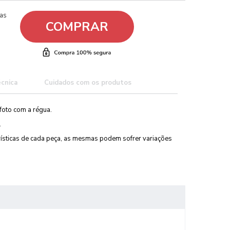
ças
COMPRAR
écnica
Cuidados com os produtos
foto com a régua.
.
erísticas de cada peça, as mesmas podem sofrer variações