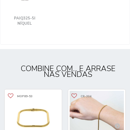
PAIQ325-5I
NÍQUEL
COMBINE COM... E ARRASE
NAS VENDAS
MOP89-53
CR-334