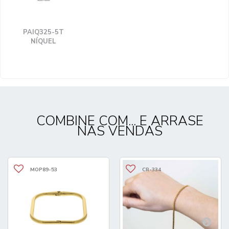
PAIQ325-5T
NÍQUEL
COMBINE COM... E ARRASE
NAS VENDAS
MOP89-53
CR-334