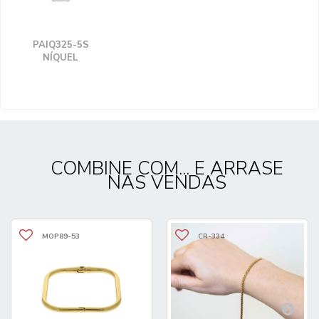
PAIQ325-5S
NÍQUEL
COMBINE COM... E ARRASE
NAS VENDAS
MOP89-53
CR-334