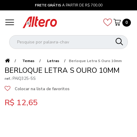
FRETE GRÁTIS
A PARTIR DE R$ 700,00
0
Temas
Letras
Berloque Letra S Ouro 10mm
BERLOQUE LETRA S OURO 10MM
PAIQ325-5S
ref.:
Colocar na lista de favoritos
R$ 12,65