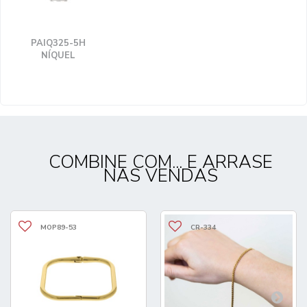
PAIQ325-5H
NÍQUEL
COMBINE COM... E ARRASE
NAS VENDAS
MOP89-53
CR-334