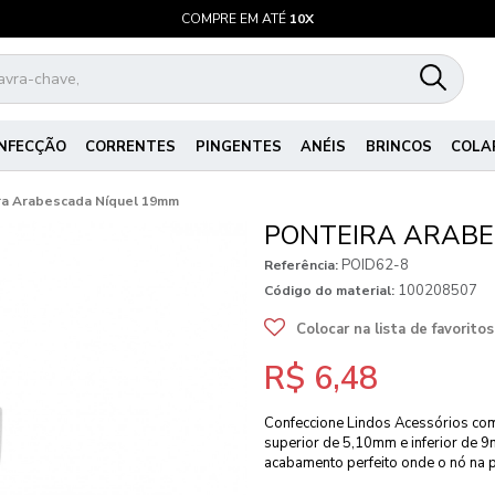
COMPRE EM ATÉ
10X
NFECÇÃO
CORRENTES
PINGENTES
ANÉIS
BRINCOS
COLA
ra Arabescada Níquel 19mm
PONTEIRA ARABE
POID62-8
Referência:
100208507
Código do material:
Colocar na lista de favoritos
R$ 6,48
Confeccione Lindos Acessórios co
superior de 5,10mm e inferior de 9m
acabamento perfeito onde o nó na po