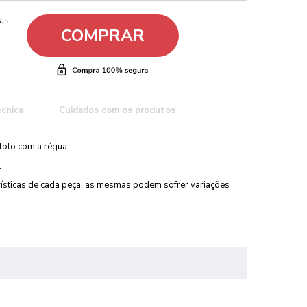
ças
COMPRAR
écnica
Cuidados com os produtos
foto com a régua.
.
erísticas de cada peça, as mesmas podem sofrer variações