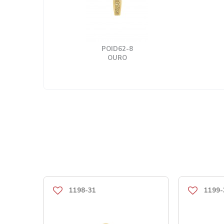
POID62-8
OURO
1198-31
1199-