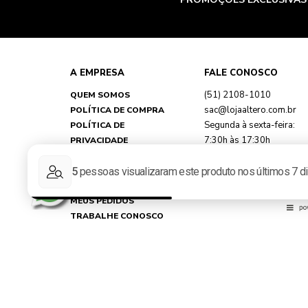
A EMPRESA
FALE CONOSCO
(51) 2108-1010
QUEM SOMOS
sac@lojaaltero.com.br
POLÍTICA DE COMPRA
Segunda à sexta-feira:
POLÍTICA DE
7:30h às 17:30h
PRIVACIDADE
TROCAS E DEVOLUÇÕES
FAQ
MINHA CONTA
MEUS PEDIDOS
TRABALHE CONOSCO
REPRESENTANTES
NOSSAS LOJAS
Loja Virtual Altero - CNPJ: 89.790.356/0033-67 - Rua Martin Ber