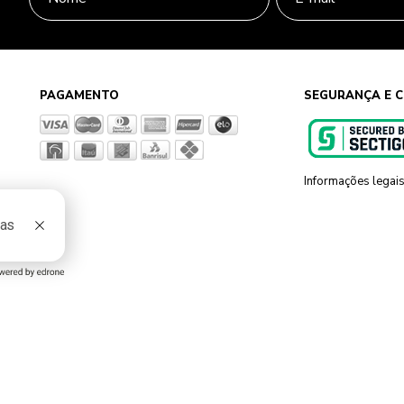
PAGAMENTO
SEGURANÇA E C
Informações legai
g, 801 Sapiranga - RS - CEP 93819-700