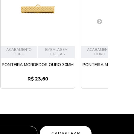
ACABAMENTO
EMBALAGEM
ACABAMENTO
EMB
OURO
10 PEÇAS
OURO
10
PONTEIRA MORDEDOR OURO 30MM
PONTEIRA MORDEDOR O
R$ 23,60
R$ 13,40
CADASTRAR