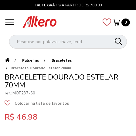
FRETE GRÁTIS
A PARTIR DE R$ 700,00
0
Pulseiras
Braceletes
Bracelete Dourado Estelar 70mm
BRACELETE DOURADO ESTELAR
70MM
MOP237-60
ref.:
Colocar na lista de favoritos
R$ 46,98