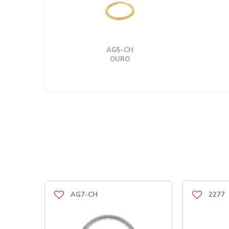
AG5-CH
OURO
AG7-CH
2277