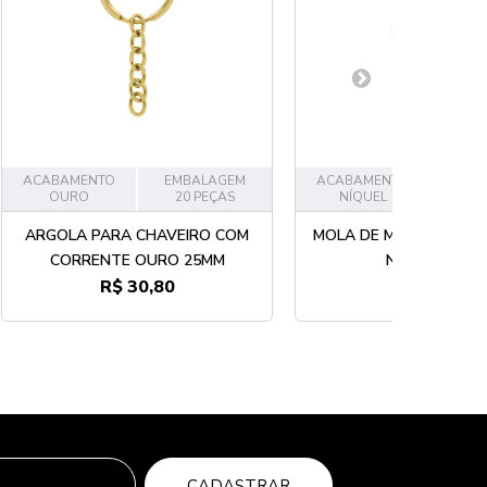
ACABAMENTO
EMBALAGEM
ACABAMENTO
EMB
OURO
20 PEÇAS
NÍQUEL
30
ARGOLA PARA CHAVEIRO COM
MOLA DE MONTAGEM 
CORRENTE OURO 25MM
NÍQUEL 9MM
R$ 30,80
R$ 9,90
CADASTRAR