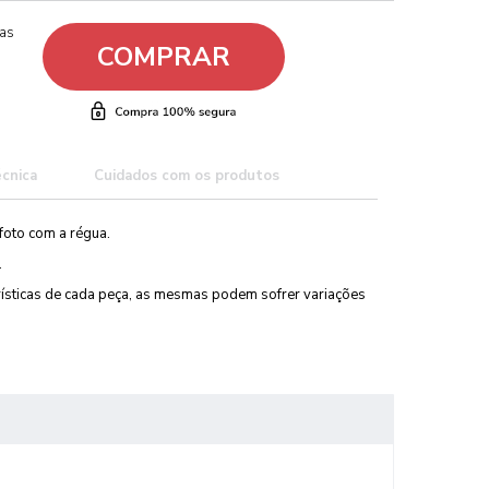
ças
COMPRAR
écnica
Cuidados com os produtos
foto com a régua.
.
erísticas de cada peça, as mesmas podem sofrer variações