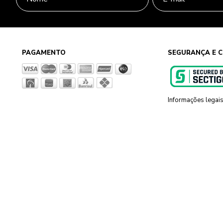
PAGAMENTO
SEGURANÇA E C
Informações legai
g, 801 Sapiranga - RS - CEP 93819-700