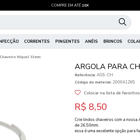
COMPRE EM ATÉ
10X
NFECÇÃO
CORRENTES
PINGENTES
ANÉIS
BRINCOS
COLA
 Chaveiro Níquel 31mm
ARGOLA PARA CH
AG5-CH
Referência:
200041265
Código do material:
Colocar na lista de favoritos
R$ 8,50
Crie lindos chaveiros com a nossa 
de 26,50mm,
essa é uma excelente opção para fa