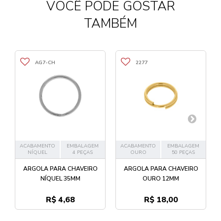
VOCÊ PODE GOSTAR
TAMBÉM
AG7-CH
2277
ACABAMENTO
EMBALAGEM
ACABAMENTO
EMBALAGEM
NÍQUEL
4 PEÇAS
OURO
50 PEÇAS
ARGOLA PARA CHAVEIRO
ARGOLA PARA CHAVEIRO
A
NÍQUEL 35MM
OURO 12MM
R$ 4,68
R$ 18,00