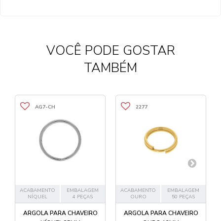
VOCÊ PODE GOSTAR
TAMBÉM
AG7-CH
2277
ACABAMENTO
EMBALAGEM
ACABAMENTO
EMBALAGEM
NÍQUEL
4 PEÇAS
OURO
50 PEÇAS
ARGOLA PARA CHAVEIRO
ARGOLA PARA CHAVEIRO
A