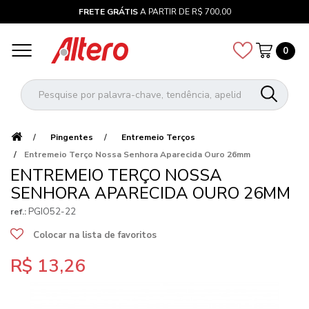
FRETE GRÁTIS
A PARTIR DE R$ 700,00
0
Pingentes
Entremeio Terços
Entremeio Terço Nossa Senhora Aparecida Ouro 26mm
ENTREMEIO TERÇO NOSSA
SENHORA APARECIDA OURO 26MM
PGIO52-22
ref.:
Colocar na lista de favoritos
R$ 13,26