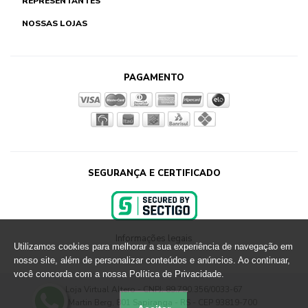
REPRESENTANTES
NOSSAS LOJAS
PAGAMENTO
SEGURANÇA E CERTIFICADO
Informações legais
Utilizamos cookies para melhorar a sua experiência de navegação em
nosso site, além de personalizar conteúdos e anúncios. Ao continuar,
você concorda com a nossa Política de Privacidade.
Loja Virtual Altero - CNPJ: 89.790.356/0033-67
Rua Martin Berg, 801 Sapiranga - RS - CEP 93819-700