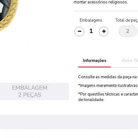
montar acessórios religiosos.
Embalagens
Total de pe
Informações
Ficha T
Consulte as medidas da peça na 
*Imagens meramente ilustrativas
EMBALAGEM
2 PEÇAS
*Por questões técnicas e caract
de tonalidade.