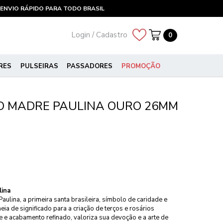
ENVIO RÁPIDO PARA TODO BRASIL
Login / Cadastro
0
RES
PULSEIRAS
PASSADORES
PROMOÇÃO
O MADRE PAULINA OURO 26MM
lina
ulina, a primeira santa brasileira, símbolo de caridade e
a de significado para a criação de terços e rosários
 e acabamento refinado, valoriza sua devoção e a arte de