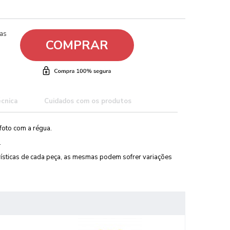
ças
COMPRAR
écnica
Cuidados com os produtos
foto com a régua.
.
erísticas de cada peça, as mesmas podem sofrer variações