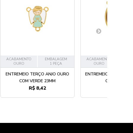
ACABAMENTO
EMBALAGEM
ACABAMENTO
EMB
OURO
1 PEÇA
OURO
2
ENTREMEIO TERÇO ANJO OURO
ENTREMEIO TERÇO PAD
COM VERDE 23MM
OURO 30MM
R$ 8,42
R$ 18,28