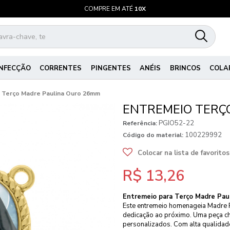
COMPRE EM ATÉ
10X
NFECÇÃO
CORRENTES
PINGENTES
ANÉIS
BRINCOS
COLA
 Terço Madre Paulina Ouro 26mm
ENTREMEIO TERÇ
PGIO52-22
Referência:
100229992
Código do material:
Colocar na lista de favoritos
R$ 13,26
Entremeio para Terço Madre Pau
Este entremeio homenageia Madre Pa
dedicação ao próximo. Uma peça chei
personalizados. Com alta qualidade