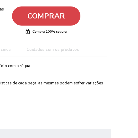
ças
COMPRAR
écnica
Cuidados com os produtos
foto com a régua.
.
erísticas de cada peça, as mesmas podem sofrer variações