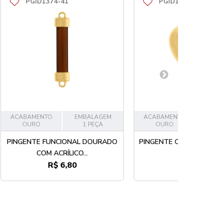
PGID1374-41
PGID1358-41
ACABAMENTO
EMBALAGEM
ACABAMENTO
EMB
OURO
1 PEÇA
OURO
1
PINGENTE FUNCIONAL DOURADO
PINGENTE CORAÇÃO O
COM ACRÍLICO...
R$ 6,80
R$ 24,50