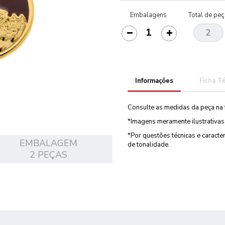
Embalagens
Total de pe
Informações
Ficha T
Consulte as medidas da peça na 
*Imagens meramente ilustrativas
*Por questões técnicas e caract
EMBALAGEM
de tonalidade.
2 PEÇAS