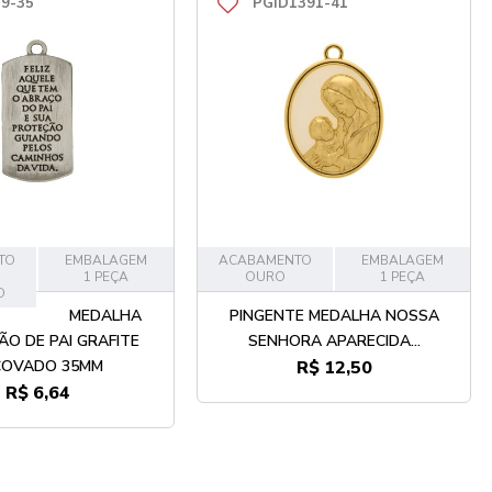
9-35
PGID1391-41
TO
EMBALAGEM
ACABAMENTO
EMBALAGEM
1 PEÇA
OURO
1 PEÇA
O
MEDALHA
PINGENTE MEDALHA NOSSA
O DE PAI GRAFITE
SENHORA APARECIDA...
COVADO 35MM
R$ 12,50
R$ 6,64