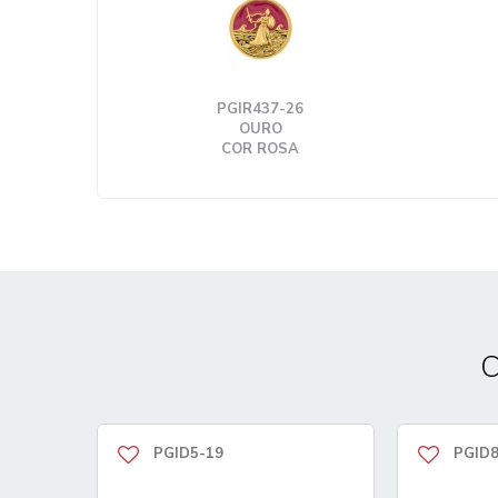
PGIR437-26
OURO
COR ROSA
C
PGID5-19
PGID8