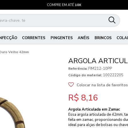
COMPRE EM ATÉ
10X
NFECÇÃO
CORRENTES
PINGENTES
ANÉIS
BRINCOS
COLA
 Ouro Velho 42mm
ARGOLA ARTICU
FIM212-10PP
Referência:
100222205
Código do material:
Colocar na lista de favoritos
R$ 8,16
Argola Articulada em Zamac
Essa argola articulada de 42mm, 
feita em zamac, proporcionando dur
ideal para alças de bolsas ou chave