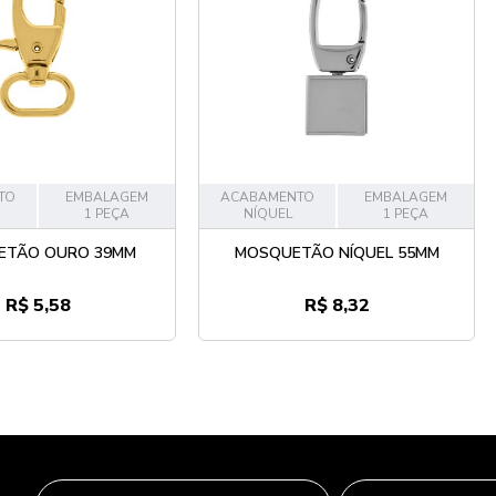
TO
EMBALAGEM
ACABAMENTO
EMBALAGEM
1 PEÇA
NÍQUEL
1 PEÇA
ETÃO OURO 39MM
MOSQUETÃO NÍQUEL 55MM
R$ 5,58
R$ 8,32