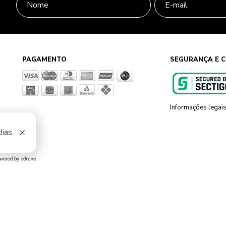
PAGAMENTO
SEGURANÇA E C
Informações legai
g, 801 Sapiranga - RS - CEP 93819-700