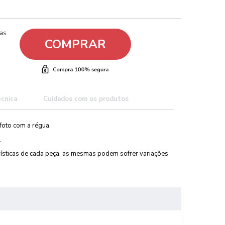
ças
COMPRAR
écnica
Cuidados com os produtos
foto com a régua.
.
erísticas de cada peça, as mesmas podem sofrer variações