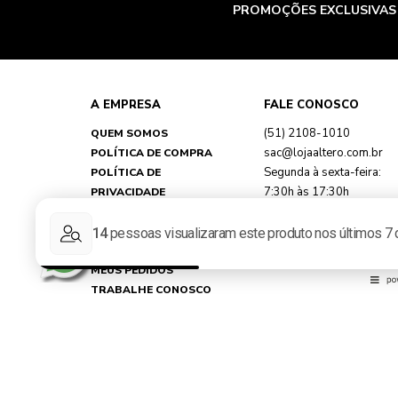
PROMOÇÕES EXCLUSIVAS
A EMPRESA
FALE CONOSCO
(51) 2108-1010
QUEM SOMOS
sac@lojaaltero.com.br
POLÍTICA DE COMPRA
Segunda à sexta-feira:
POLÍTICA DE
7:30h às 17:30h
PRIVACIDADE
TROCAS E DEVOLUÇÕES
FAQ
MINHA CONTA
MEUS PEDIDOS
TRABALHE CONOSCO
REPRESENTANTES
NOSSAS LOJAS
Loja Virtual Altero - CNPJ: 89.790.356/0033-67 - Rua Martin Ber