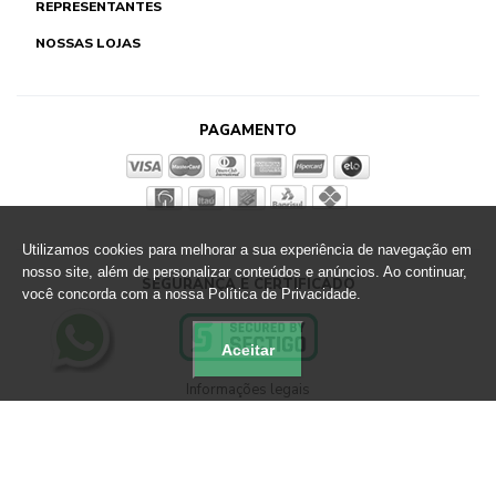
REPRESENTANTES
NOSSAS LOJAS
PAGAMENTO
Utilizamos cookies para melhorar a sua experiência de navegação em
nosso site, além de personalizar conteúdos e anúncios. Ao continuar,
SEGURANÇA E CERTIFICADO
você concorda com a nossa Política de Privacidade.
Aceitar
Informações legais
Loja Virtual Altero - CNPJ: 89.790.356/0033-67
Rua Martin Berg, 801 Sapiranga - RS - CEP 93819-700