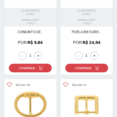
ACABAMENTO
ACABAMENTO
OURO
OURO
EMBALAGEM
EMBALAGEM
1 PEÇA
1 PEÇA
CONJUNTO DE...
FIVELA EM OURO...
POR
R$ 9,84
POR
R$ 24,94
-
+
-
+
COMPRAR
COMPRAR
6D1541-50
6B2406-20