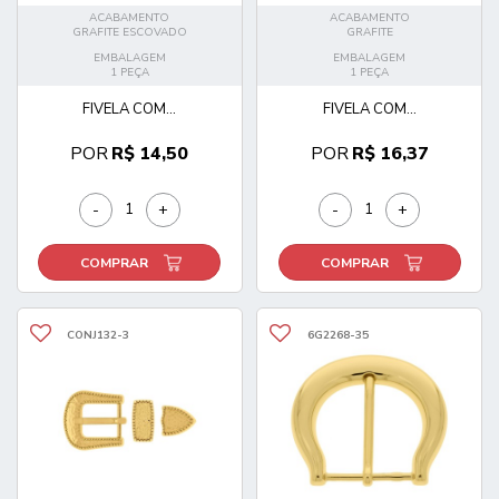
ACABAMENTO
ACABAMENTO
GRAFITE ESCOVADO
GRAFITE
EMBALAGEM
EMBALAGEM
1 PEÇA
1 PEÇA
FIVELA COM...
FIVELA COM...
POR
R$ 14,50
POR
R$ 16,37
-
+
-
+
COMPRAR
COMPRAR
CONJ132-3
6G2268-35