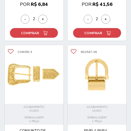
POR
R$ 6,84
POR
R$ 41,56
-
+
-
+
COMPRAR
COMPRAR
CONJ50-3
6G1547-36
ACABAMENTO
ACABAMENTO
OURO
OURO
EMBALAGEM
EMBALAGEM
1 PEÇA
1 PEÇA
CONJUNTO DE...
FIVELA PARA...