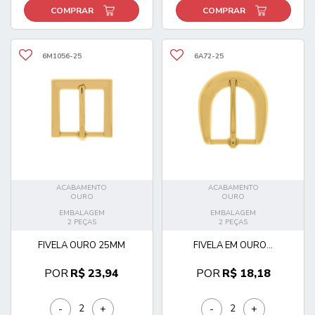
COMPRAR
COMPRAR
6M1056-25
6A72-25
ACABAMENTO
ACABAMENTO
OURO
OURO
EMBALAGEM
EMBALAGEM
2 PEÇAS
2 PEÇAS
FIVELA OURO 25MM
FIVELA EM OURO...
POR
R$ 23,94
POR
R$ 18,18
-
+
-
+