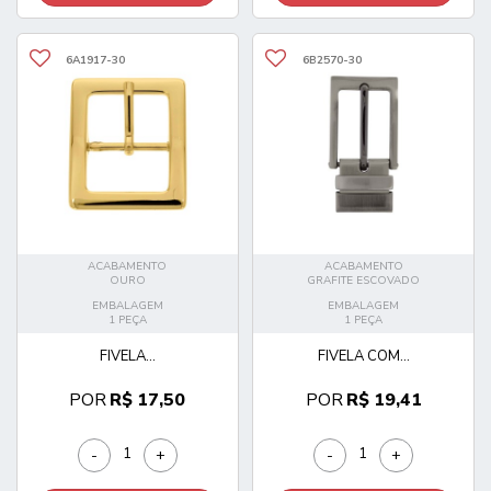
6A1917-30
6B2570-30
ACABAMENTO
ACABAMENTO
OURO
GRAFITE ESCOVADO
EMBALAGEM
EMBALAGEM
1 PEÇA
1 PEÇA
FIVELA...
FIVELA COM...
POR
R$ 17,50
POR
R$ 19,41
-
+
-
+