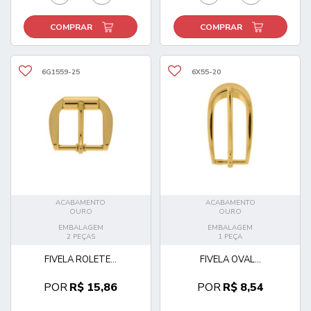
COMPRAR
COMPRAR
6G1559-25
6X55-20
ACABAMENTO
ACABAMENTO
OURO
OURO
EMBALAGEM
EMBALAGEM
2 PEÇAS
1 PEÇA
FIVELA ROLETE...
FIVELA OVAL...
POR
R$ 15,86
POR
R$ 8,54