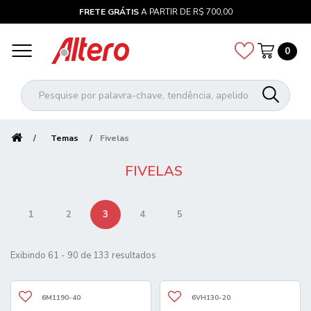
FRETE GRÁTIS
A PARTIR DE R$ 700,00
0
Temas
Fivelas
FIVELAS
1
2
3
4
5
Exibindo 61 - 90 de 133 resultados
6M1190-40
6VH130-20