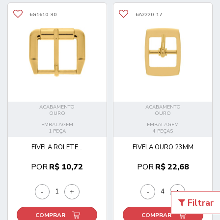
6G1610-30
6A2220-17
ACABAMENTO
ACABAMENTO
OURO
OURO
EMBALAGEM
EMBALAGEM
1 PEÇA
4 PEÇAS
FIVELA ROLETE...
FIVELA OURO 23MM
POR
R$ 10,72
POR
R$ 22,68
-
+
-
+
Filtrar
COMPRAR
COMPRAR