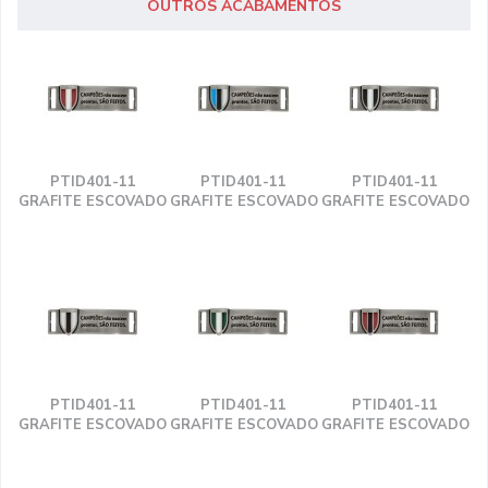
OUTROS ACABAMENTOS
PTID401-11
PTID401-11
PTID401-11
GRAFITE ESCOVADO
GRAFITE ESCOVADO
GRAFITE ESCOVADO
PTID401-11
PTID401-11
PTID401-11
GRAFITE ESCOVADO
GRAFITE ESCOVADO
GRAFITE ESCOVADO