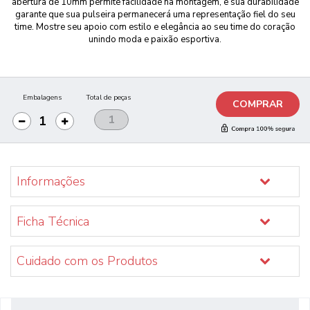
abertura de 10mm permite facilidade na montagem, e sua durabilidade
garante que sua pulseira permanecerá uma representação fiel do seu
time. Mostre seu apoio com estilo e elegância ao seu time do coração
unindo moda e paixão esportiva.
Embalagens
Total de peças
COMPRAR
Informações
Ficha Técnica
Cuidado com os Produtos