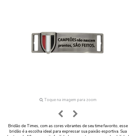
Toque na imagem para zoom
Bridão de Times, com as cores vibrantes de seu time favorito, esse
bridão é a escolha ideal para expressar sua paixão esportiva. Sua