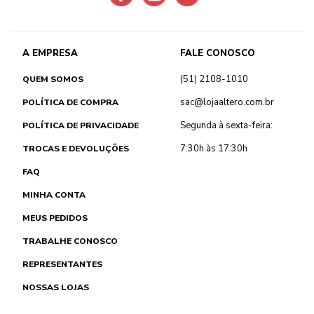
A EMPRESA
FALE CONOSCO
(51) 2108-1010
QUEM SOMOS
sac@lojaaltero.com.br
POLÍTICA DE COMPRA
Segunda à sexta-feira:
POLÍTICA DE PRIVACIDADE
7:30h às 17:30h
TROCAS E DEVOLUÇÕES
FAQ
MINHA CONTA
MEUS PEDIDOS
TRABALHE CONOSCO
REPRESENTANTES
NOSSAS LOJAS