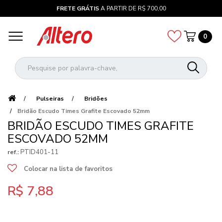
FRETE GRÁTIS
A PARTIR DE R$ 700,00
0
Pulseiras
Bridões
Bridão Escudo Times Grafite Escovado 52mm
BRIDÃO ESCUDO TIMES GRAFITE
ESCOVADO 52MM
PTID401-11
ref.:
Colocar na lista de favoritos
R$ 7,88