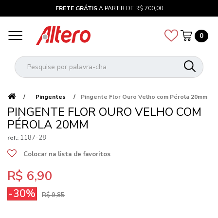
FRETE GRÁTIS
A PARTIR DE R$ 700,00
0
Pingentes
Pingente Flor Ouro Velho com Pérola 20mm
PINGENTE FLOR OURO VELHO COM
PÉROLA 20MM
1187-28
ref.:
Colocar na lista de favoritos
R$ 6,90
-30%
R$ 9,85