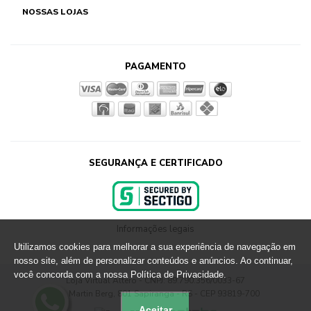
NOSSAS LOJAS
PAGAMENTO
SEGURANÇA E CERTIFICADO
Informações legais
Utilizamos cookies para melhorar a sua experiência de navegação em
nosso site, além de personalizar conteúdos e anúncios. Ao continuar,
você concorda com a nossa Política de Privacidade.
Loja Virtual Altero - CNPJ: 89.790.356/0033-67
Rua Martin Berg, 801 Sapiranga - RS - CEP 93819-700
Aceitar