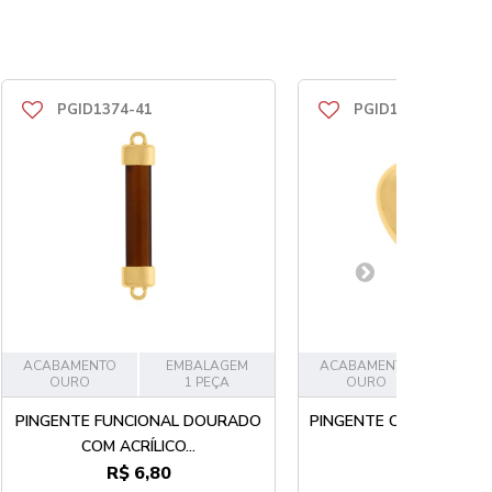
PGID1374-41
PGID1358-41
ACABAMENTO
EMBALAGEM
ACABAMENTO
EMB
OURO
1 PEÇA
OURO
1
PINGENTE FUNCIONAL DOURADO
PINGENTE CORAÇÃO O
COM ACRÍLICO...
R$ 6,80
R$ 24,50