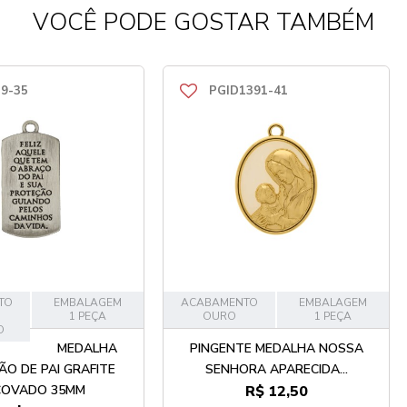
VOCÊ PODE GOSTAR TAMBÉM
9-35
PGID1391-41
TO
EMBALAGEM
ACABAMENTO
EMBALAGEM
1 PEÇA
OURO
1 PEÇA
O
MEDALHA
PINGENTE MEDALHA NOSSA
O DE PAI GRAFITE
SENHORA APARECIDA...
COVADO 35MM
R$ 12,50