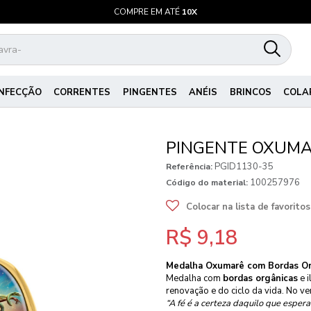
COMPRE EM ATÉ
10X
NFECÇÃO
CORRENTES
PINGENTES
ANÉIS
BRINCOS
COLA
PINGENTE OXUM
PGID1130-35
Referência:
100257976
Código do material:
Colocar na lista de favoritos
R$ 9,18
Medalha Oxumarê com Bordas Or
Medalha com
bordas orgânicas
e i
renovação e do ciclo da vida. No ver
“A fé é a certeza daquilo que esper