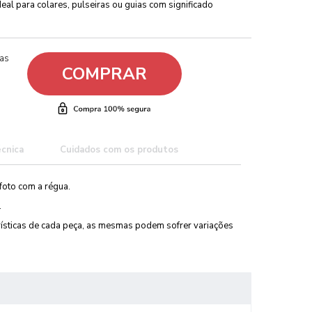
deal para colares, pulseiras ou guias com significado
ças
COMPRAR
écnica
Cuidados com os produtos
foto com a régua.
.
erísticas de cada peça, as mesmas podem sofrer variações