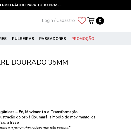
ENVIO RÁPIDO PARA TODO BRASIL
Login / Cadastro
0
RES
PULSEIRAS
PASSADORES
PROMOÇÃO
ARE DOURADO 35MM
gânicas – Fé, Movimento e Transformação
lustração do orixá
Oxumarê
, símbolo do movimento, da
so, a frase:
amos e a prova das coisas que não vemos.”