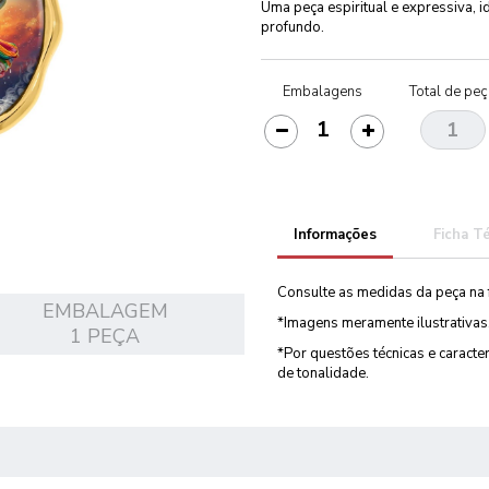
Uma peça espiritual e expressiva, i
profundo.
Embalagens
Total de pe
Informações
Ficha T
Consulte as medidas da peça na 
EMBALAGEM
*Imagens meramente ilustrativas
1 PEÇA
*Por questões técnicas e caract
de tonalidade.