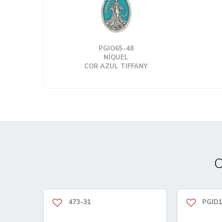
PGIO65-48
NÍQUEL
COR AZUL TIFFANY
C
473-31
PGID1