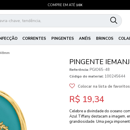
COMPRE EM ATÉ
10X
NFECÇÃO
CORRENTES
PINGENTES
ANÉIS
BRINCOS
COLA
y 48mm
PINGENTE IEMAN
PGIO65-48
Referência:
100245644
Código do material:
Colocar na lista de favoritos
R$ 19,34
Celebre a divindade do oceano com
Azul Tiffany destacam a imagem, en
grandiosidade. Uma peça imponente