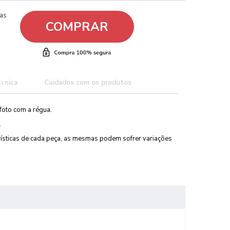
ças
COMPRAR
écnica
Cuidados com os produtos
foto com a régua.
.
erísticas de cada peça, as mesmas podem sofrer variações