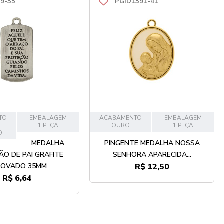
9-35
PGID1391-41
TO
EMBALAGEM
ACABAMENTO
EMBALAGEM
1 PEÇA
OURO
1 PEÇA
O
MEDALHA
PINGENTE MEDALHA NOSSA
O DE PAI GRAFITE
SENHORA APARECIDA...
COVADO 35MM
R$ 12,50
R$ 6,64