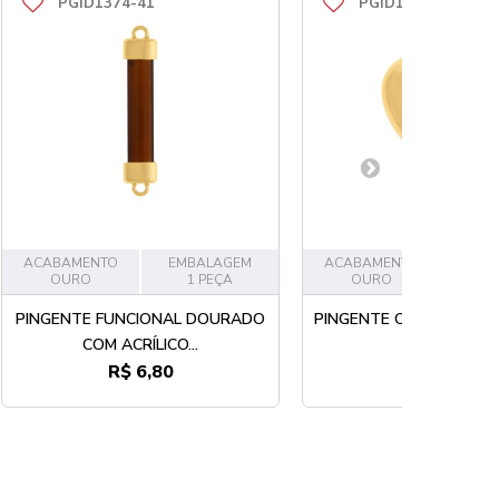
PGID1374-41
PGID1358-41
ACABAMENTO
EMBALAGEM
ACABAMENTO
EMB
OURO
1 PEÇA
OURO
1
PINGENTE FUNCIONAL DOURADO
PINGENTE CORAÇÃO O
COM ACRÍLICO...
R$ 6,80
R$ 24,50