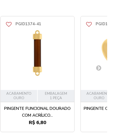
PGID1374-41
PGID1358-41
ACABAMENTO
EMBALAGEM
ACABAMENTO
EMB
OURO
1 PEÇA
OURO
1
PINGENTE FUNCIONAL DOURADO
PINGENTE CORAÇÃO O
COM ACRÍLICO...
R$ 6,80
R$ 24,50