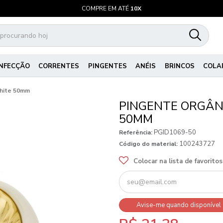
COMPRE EM ATÉ
10X
NFECÇÃO
CORRENTES
PINGENTES
ANÉIS
BRINCOS
COLA
White 50mm
PINGENTE ORGÂN
50MM
PGID1069-50
Referência:
100243727
Código do material:
Colocar na lista de favoritos
Avise-me quando disponível