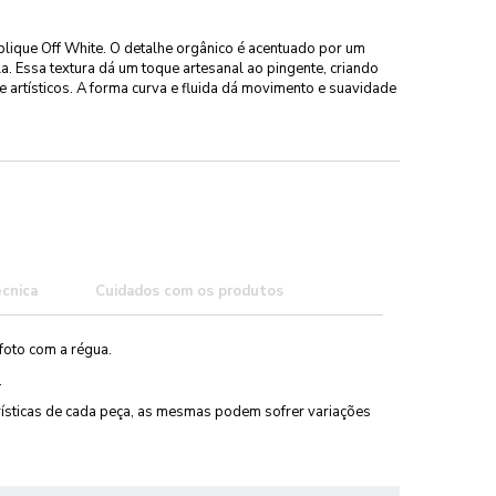
lique Off White. O detalhe orgânico é acentuado por um
a. Essa textura dá um toque artesanal ao pingente, criando
 artísticos. A forma curva e fluida dá movimento e suavidade
écnica
Cuidados com os produtos
foto com a régua.
.
erísticas de cada peça, as mesmas podem sofrer variações