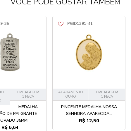
VOCÊ PODE GOSTAR TAMBÉM
9-35
PGID1391-41
TO
EMBALAGEM
ACABAMENTO
EMBALAGEM
1 PEÇA
OURO
1 PEÇA
O
MEDALHA
PINGENTE MEDALHA NOSSA
O DE PAI GRAFITE
SENHORA APARECIDA...
COVADO 35MM
R$ 12,50
R$ 6,64