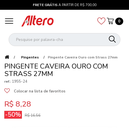
FRETE GRÁTIS
A PARTIR DE R$ 700,00
0
Pingentes
Pingente Caveira Ouro com Strass 27mm
PINGENTE CAVEIRA OURO COM
STRASS 27MM
1955-24
ref.:
Colocar na lista de favoritos
R$ 8,28
-50%
R$ 16,56