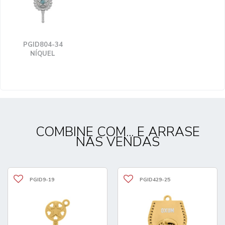
PGID804-34
NÍQUEL
COMBINE COM... E ARRASE
NAS VENDAS
PGID9-19
PGID429-25