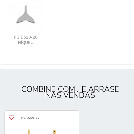
PGID510-20
NÍQUEL
COMBINE COM... E ARRASE
NAS VENDAS
PGID206-37