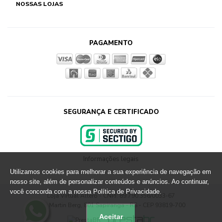
NOSSAS LOJAS
PAGAMENTO
SEGURANÇA E CERTIFICADO
Informações legais
Utilizamos cookies para melhorar a sua experiência de navegação em
nosso site, além de personalizar conteúdos e anúncios. Ao continuar,
você concorda com a nossa Política de Privacidade.
Loja Virtual Altero - CNPJ: 89.790.356/0033-67
Rua Martin Berg, 801 Sapiranga - RS - CEP 93819-700
Aceitar