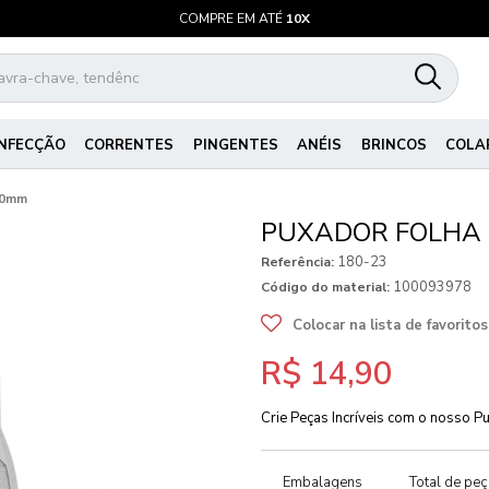
COMPRE EM ATÉ
10X
NFECÇÃO
CORRENTES
PINGENTES
ANÉIS
BRINCOS
COLA
40mm
PUXADOR FOLHA 
180-23
Referência:
100093978
Código do material:
Colocar na lista de favoritos
R$ 14,90
Crie Peças Incríveis com o nosso 
Embalagens
Total de pe