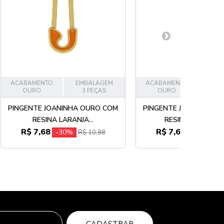
ACABAMENTO
EMBALAGEM
ACABAMENTO
EMB
OURO
3 PEÇAS
OURO
3
PINGENTE JOANINHA OURO COM
PINGENTE JOANINHA O
RESINA LARANJA...
RESINA ROXA 24
R$ 7,68
R$ 7,68
-30%
-30%
R$ 10,98
R$ 