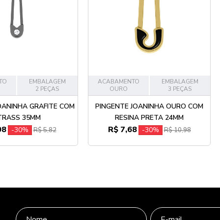
TO
EMBALAGEM
ACABAMENTO
EMBALAGEM
2 PEÇAS
OURO
3 PEÇAS
OANINHA GRAFITE COM
PINGENTE JOANINHA OURO COM
TRASS 35MM
RESINA PRETA 24MM
08
R$ 7,68
-30%
-30%
R$ 5,82
R$ 10,98