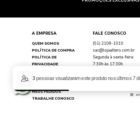
PROMOÇÕES EXCLUSIVAS
A EMPRESA
FALE CONOSCO
(51) 2108-1010
QUEM SOMOS
sac@lojaaltero.com.br
POLÍTICA DE COMPRA
Segunda à sexta-feira:
POLÍTICA DE
7:30h às 17:30h
PRIVACIDADE
TROCAS E DEVOLUÇÕES
FAQ
MINHA CONTA
MEUS PEDIDOS
TRABALHE CONOSCO
REPRESENTANTES
NOSSAS LOJAS
Loja Virtual Altero - CNPJ: 89.790.356/0033-67 - Rua Martin Ber