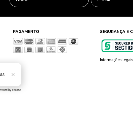
PAGAMENTO
SEGURANÇA E C
Informações legai
g, 801 Sapiranga - RS - CEP 93819-700