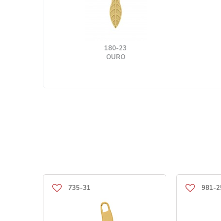
180-23
OURO
735-31
981-