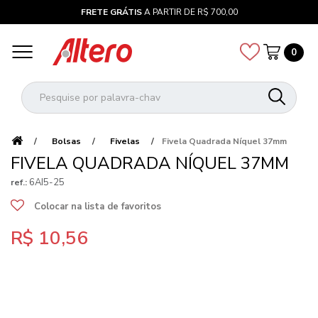
FRETE GRÁTIS
A PARTIR DE R$ 700,00
0
Bolsas
Fivelas
Fivela Quadrada Níquel 37mm
FIVELA QUADRADA NÍQUEL 37MM
6AI5-25
ref.:
Colocar na lista de favoritos
R$ 10,56