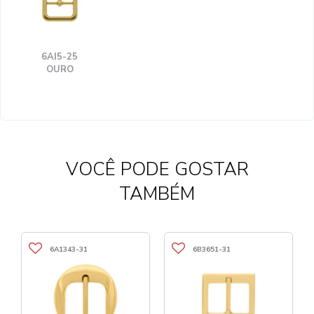
6AI5-25
OURO
VOCÊ PODE GOSTAR
TAMBÉM
6A1343-31
6B3651-31