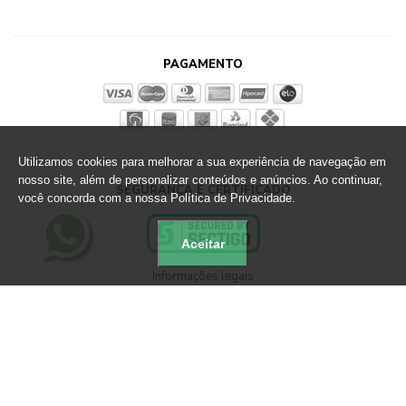
PAGAMENTO
Utilizamos cookies para melhorar a sua experiência de navegação em
nosso site, além de personalizar conteúdos e anúncios. Ao continuar,
SEGURANÇA E CERTIFICADO
você concorda com a nossa Política de Privacidade.
Aceitar
Informações legais
Loja Virtual Altero - CNPJ: 89.790.356/0033-67
Rua Martin Berg, 801 Sapiranga - RS - CEP 93819-700