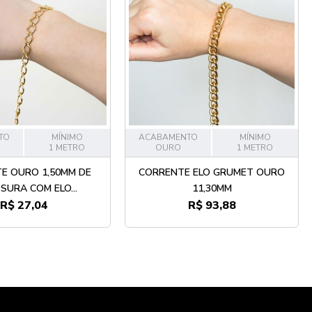
TO
MÍNIMO
ACABAMENTO
MÍNIMO
1 METRO
OURO
1 METRO
E OURO 1,50MM DE
CORRENTE ELO GRUMET OURO
SURA COM ELO...
11,30MM
R$ 27,04
R$ 93,88