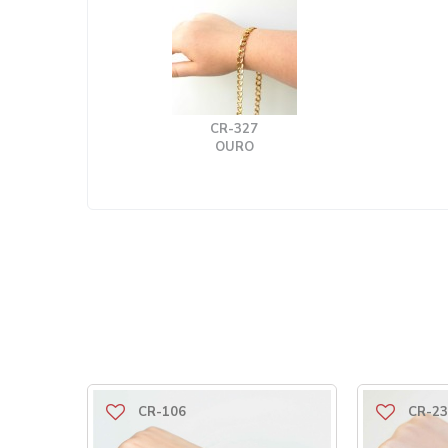
CR-327
OURO
CR-106
CR-23