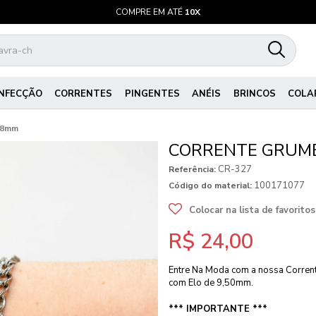
COMPRE EM ATÉ
10X
NFECÇÃO
CORRENTES
PINGENTES
ANÉIS
BRINCOS
COLA
 8mm
CORRENTE GRUME
CR-327
Referência:
100171077
Código do material:
Colocar na lista de favoritos
R$ 24,00
Entre Na Moda com a nossa Corren
com Elo de 9,50mm.
*** IMPORTANTE ***