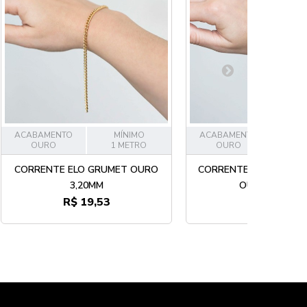
ACABAMENTO
MÍNIMO
ACABAMENTO
M
OURO
1 METRO
OURO
1 
CORRENTE ELO GRUMET OURO
CORRENTE GRUMET EL
3,20MM
OURO 8,20MM
R$ 19,53
R$ 67,42