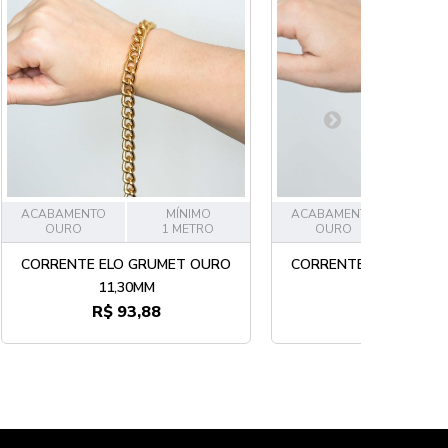
ACABAMENTO
MÍNIMO
ACABAMENTO
M
OURO
1 METRO
OURO
1 
CORRENTE ELO GRUMET OURO
CORRENTE ELO GRUM
11,30MM
3,20MM
R$ 93,88
R$ 19,53