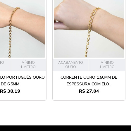
TO
MÍNIMO
ACABAMENTO
MÍNIMO
1 METRO
OURO
1 METRO
ELO PORTUGUÊS OURO
CORRENTE OURO 1,50MM DE
DE 6,5MM
ESPESSURA COM ELO...
R$ 38,19
R$ 27,04