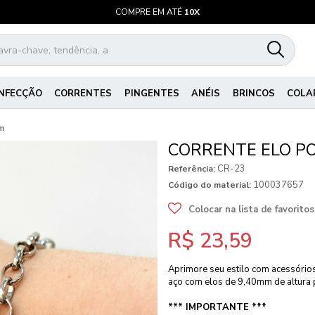
COMPRE EM ATÉ
10X
NFECÇÃO
CORRENTES
PINGENTES
ANÉIS
BRINCOS
COLA
m
CORRENTE ELO P
CR-23
Referência:
100037657
Código do material:
Colocar na lista de favoritos
R$ 23,59
Aprimore seu estilo com acessórios
aço com elos de 9,40mm de altura
*** IMPORTANTE ***