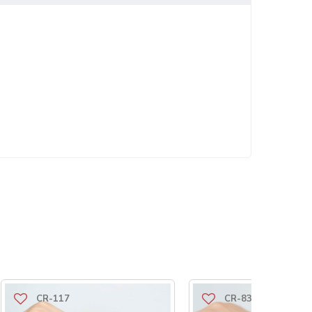
CR-117
CR-83