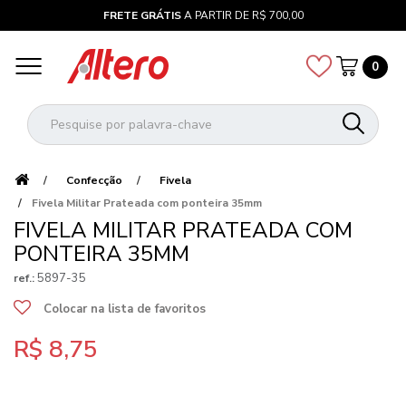
FRETE GRÁTIS
A PARTIR DE R$ 700,00
0
Confecção
Fivela
Fivela Militar Prateada com ponteira 35mm
FIVELA MILITAR PRATEADA COM
PONTEIRA 35MM
5897-35
ref.:
Colocar na lista de favoritos
R$ 8,75