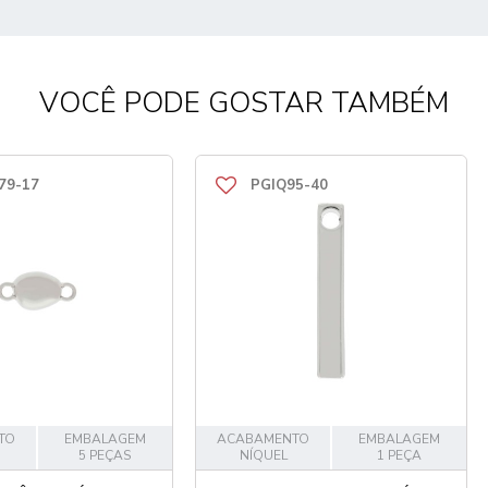
VOCÊ PODE GOSTAR TAMBÉM
79-17
PGIQ95-40
TO
EMBALAGEM
ACABAMENTO
EMBALAGEM
5 PEÇAS
NÍQUEL
1 PEÇA