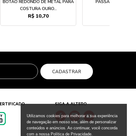
BOTÃO REDONDO DE METAL PARA
PASSADOR OURO 
COSTURA OURO...
R$ 10,70
R$ 7,90
CADASTRAR
ERTIFICADO
SIGA A ALTERO
Utilizamos cookies para melhorar a sua experiência
de navegação em nosso site, além de personalizar
conteúdos e anúncios. Ao continuar, você concorda
s
com a nossa Política de Privacidade.