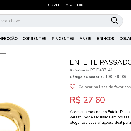
COMPRE EM ATÉ
10X
NFECÇÃO
CORRENTES
PINGENTES
ANÉIS
BRINCOS
COLA
62mm
ENFEITE PASSAD
PTID437-41
Referência:
100249286
Código do material:
Colocar na lista de favoritos
R$ 27,60
Apresentamos nosso Enfeite Passa
versátil pode ser usada em bolsas,
elegante a suas criações. Ideal pa