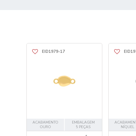
EID1979-17
EID19
ACABAMENTO
EMBALAGEM
ACABAMEN
OURO
5 PEÇAS
NÍQUEL