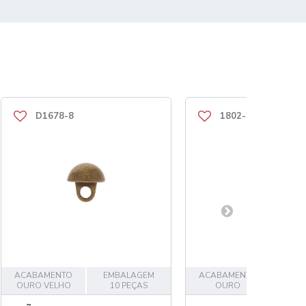
D1678-8
1802-28
ACABAMENTO
EMBALAGEM
ACABAMENTO
EMB
OURO VELHO
10 PEÇAS
OURO
1