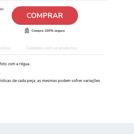
ças
COMPRAR
écnica
Cuidados com os produtos
foto com a régua.
.
erísticas de cada peça, as mesmas podem sofrer variações