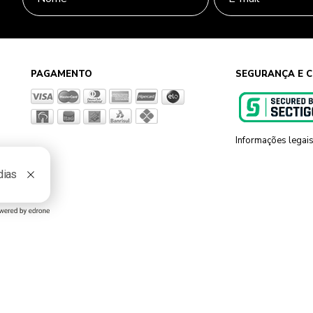
PAGAMENTO
SEGURANÇA E C
Informações legai
g, 801 Sapiranga - RS - CEP 93819-700