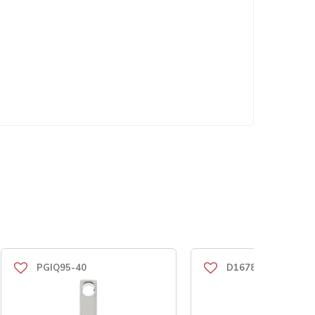
PGIQ95-40
D1678-8