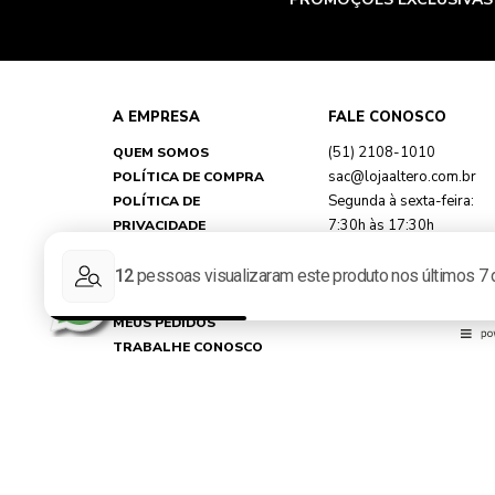
A EMPRESA
FALE CONOSCO
(51) 2108-1010
QUEM SOMOS
sac@lojaaltero.com.br
POLÍTICA DE COMPRA
Segunda à sexta-feira:
POLÍTICA DE
7:30h às 17:30h
PRIVACIDADE
TROCAS E DEVOLUÇÕES
FAQ
MINHA CONTA
MEUS PEDIDOS
TRABALHE CONOSCO
REPRESENTANTES
NOSSAS LOJAS
Loja Virtual Altero - CNPJ: 89.790.356/0033-67 - Rua Martin Ber