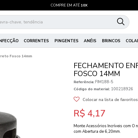
COMPRE EM ATÉ
10X
NFECÇÃO
CORRENTES
PINGENTES
ANÉIS
BRINCOS
COLA
Preto Fosco 14mm
FECHAMENTO EN
FOSCO 14MM
FIM188-5
Referência:
100218926
Código do material:
Colocar na lista de favoritos
R$ 4,17
Monte Acessórios Incríveis com O
com Abertura de 6,20mm.