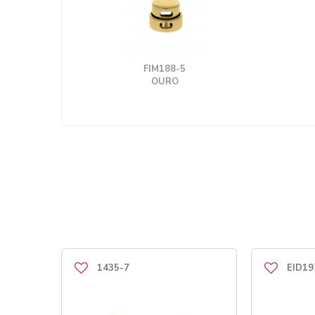
FIM188-5
OURO
1435-7
EID19