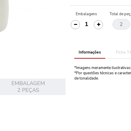
Embalagens
Total de pe
Informações
Ficha T
*Imagens meramente ilustrativas
*Por questões técnicas e caract
de tonalidade.
EMBALAGEM
2 PEÇAS