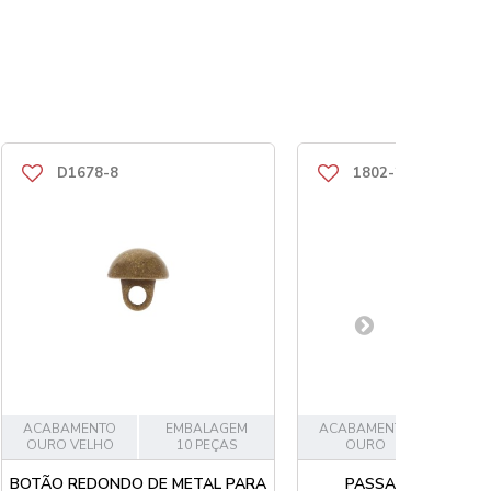
D1678-8
1802-28
ACABAMENTO
EMBALAGEM
ACABAMENTO
EMB
OURO VELHO
10 PEÇAS
OURO
1
BOTÃO REDONDO DE METAL PARA
PASSADOR OURO 