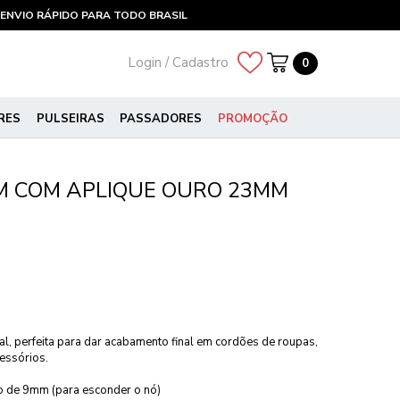
ENVIO RÁPIDO PARA TODO BRASIL
Login / Cadastro
0
RES
PULSEIRAS
PASSADORES
PROMOÇÃO
M COM APLIQUE OURO 23MM
al, perfeita para dar acabamento final em cordões de roupas,
essórios.
o de 9mm (para esconder o nó)