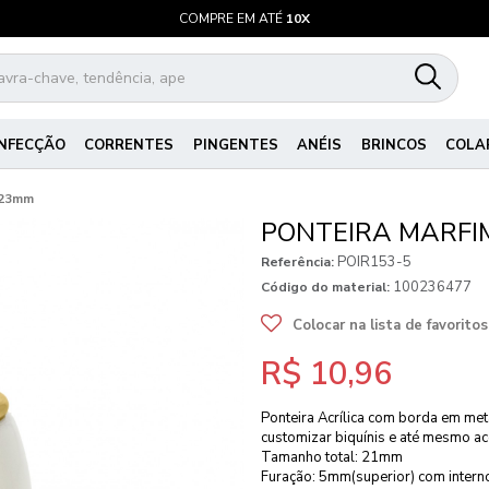
COMPRE EM ATÉ
10X
NFECÇÃO
CORRENTES
PINGENTES
ANÉIS
BRINCOS
COLA
 23mm
PONTEIRA MARFI
POIR153-5
Referência:
100236477
Código do material:
Colocar na lista de favoritos
R$ 10,96
Ponteira Acrílica com borda em met
customizar biquínis e até mesmo ac
Tamanho total: 21mm
Furação: 5mm(superior) com intern